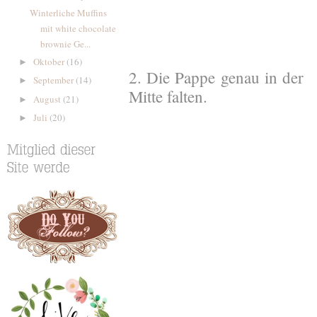
Winterliche Muffins
mit white chocolate
brownie Ge...
Oktober
(16)
►
2. Die Pappe genau in der
September
(14)
►
Mitte falten.
August
(21)
►
Juli
(20)
►