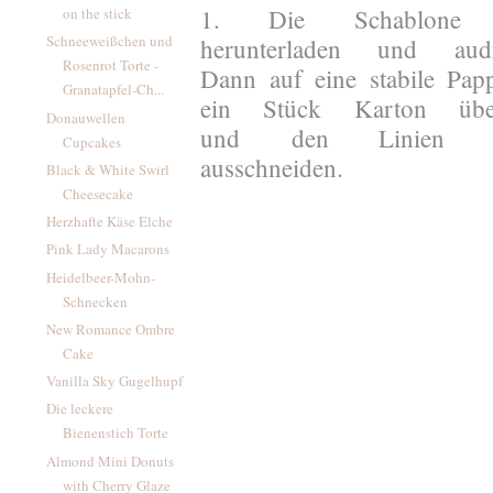
1. Die Schablon
on the stick
Schneeweißchen und
herunterladen und audr
Rosenrot Torte -
Dann auf eine stabile Pap
Granatapfel-Ch...
ein Stück Karton über
Donauwellen
und den Linien en
Cupcakes
ausschneiden.
Black & White Swirl
Cheesecake
Herzhafte Käse Elche
Pink Lady Macarons
Heidelbeer-Mohn-
Schnecken
New Romance Ombre
Cake
Vanilla Sky Gugelhupf
Die leckere
Bienenstich Torte
Almond Mini Donuts
with Cherry Glaze