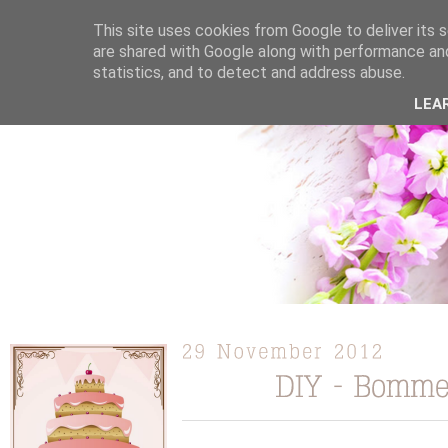
This site uses cookies from Google to deliver its s
are shared with Google along with performance and
statistics, and to detect and address abuse.
ÜBER MICH
KOOPERATION
TORTEN / KUCHEN /
LEA