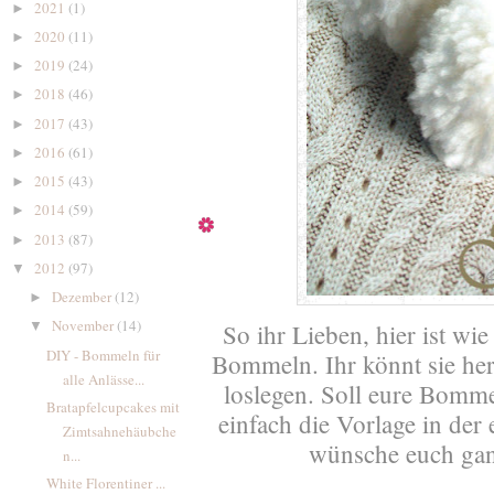
2021
(1)
►
2020
(11)
►
2019
(24)
►
2018
(46)
►
2017
(43)
►
2016
(61)
►
2015
(43)
►
2014
(59)
►
2013
(87)
►
2012
(97)
▼
Dezember
(12)
►
November
(14)
So ihr Lieben, hier ist wi
▼
DIY - Bommeln für
Bommeln. Ihr könnt sie her
alle Anlässe...
loslegen. Soll eure Bomme
Bratapfelcupcakes mit
einfach die Vorlage in der
Zimtsahnehäubche
wünsche euch ganz
n...
White Florentiner ...