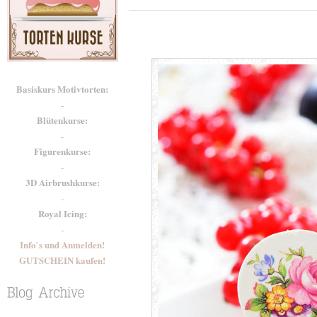
Basiskurs Motivtorten:
-
Blütenkurse:
-
Figurenkurse:
-
3D Airbrushkurse:
-
Royal Icing:
-
Info`s und Anmelden!
GUTSCHEIN kaufen!