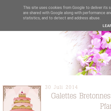
This site uses cookies from Google to deliver its s
are shared with Google along with performance and
statistics, and to detect and address abuse.
ÜBER MICH
KOOPERATION
TORTEN / KUCHEN /
LEA