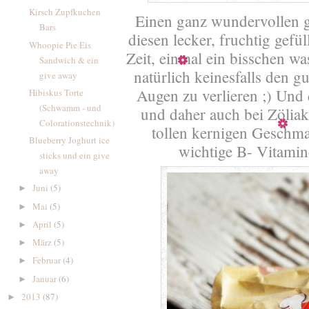
Kirsch Zupfkuchen
Einen ganz wundervollen 
Bars
diesen lecker, fruchtig gef
Whoopie Pie Eis
Zeit, einmal ein bisschen wa
Sandwich & ein
natürlich keinesfalls den
give away
Augen zu verlieren ;) Und 
Hibiskus Torte
(Schwamm - und
und daher auch bei Zöliak
Colorationstechnik)
tollen kernigen Geschma
Blueberry Joghurt ice
wichtige B- Vitamin
sticks und ein give
away
Juni
(5)
►
Mai
(5)
►
April
(5)
►
März
(5)
►
Februar
(4)
►
Januar
(6)
►
2013
(87)
►