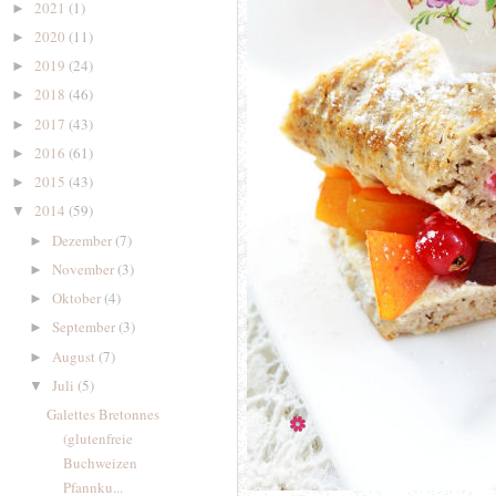
2021
(1)
►
2020
(11)
►
2019
(24)
►
2018
(46)
►
2017
(43)
►
2016
(61)
►
2015
(43)
►
2014
(59)
▼
Dezember
(7)
►
November
(3)
►
Oktober
(4)
►
September
(3)
►
August
(7)
►
Juli
(5)
▼
Galettes Bretonnes
(glutenfreie
Buchweizen
Pfannku...