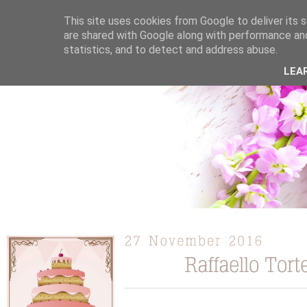
This site uses cookies from Google to deliver its s
are shared with Google along with performance and
statistics, and to detect and address abuse.
ÜBER MICH
KOOPERATION
TORTEN / KUCHEN /
LEA