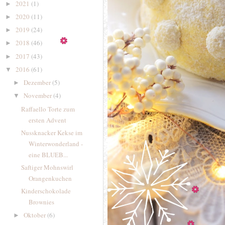
2021
(1)
►
2020
(11)
►
2019
(24)
►
2018
(46)
►
2017
(43)
►
2016
(61)
▼
Dezember
(5)
►
November
(4)
▼
Raffaello Torte zum
ersten Advent
Nussknacker Kekse im
Winterwonderland -
eine BLUEB...
Saftiger Mohnswirl
Orangenkuchen
Kinderschokolade
Brownies
Oktober
(6)
►