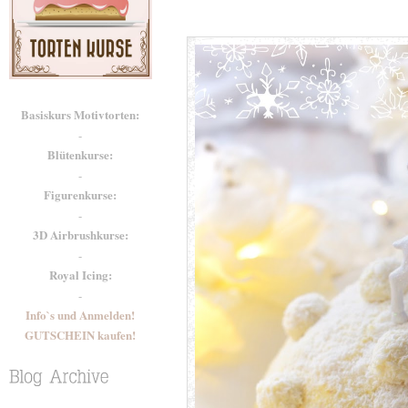
Basiskurs Motivtorten:
-
Blütenkurse:
-
Figurenkurse:
-
3D Airbrushkurse:
-
Royal Icing:
-
Info`s und Anmelden!
GUTSCHEIN kaufen!