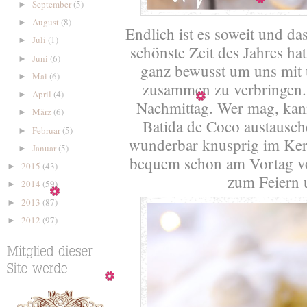
September
(5)
►
August
(8)
►
Endlich ist es soweit und das
Juli
(1)
►
schönste Zeit des Jahres h
Juni
(6)
►
ganz bewusst um uns mit 
Mai
(6)
►
zusammen zu verbringen. 
April
(4)
►
Nachmittag. Wer mag, kan
März
(6)
►
Batida de Coco austausch
Februar
(5)
►
wunderbar knusprig im Kern
Januar
(5)
►
bequem schon am Vortag vor
2015
(43)
►
zum Feiern 
2014
(59)
►
2013
(87)
►
2012
(97)
►