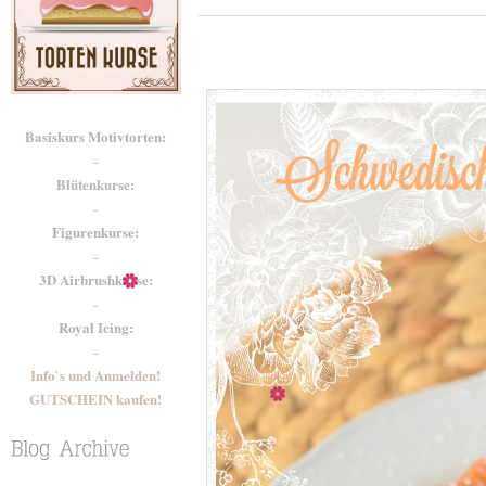
Basiskurs Motivtorten:
-
Blütenkurse:
-
Figurenkurse:
-
3D Airbrushkurse:
-
Royal Icing:
-
Info`s und Anmelden!
GUTSCHEIN kaufen!