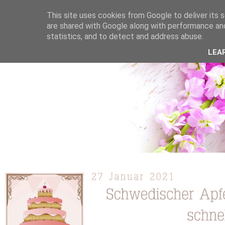
This site uses cookies from Google to deliver its s
are shared with Google along with performance and
statistics, and to detect and address abuse.
ÜBER MICH
KOOPERATION
TORTEN / KUCHEN /
LEA