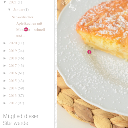
2021
(1)
▼
Januar
(1)
▼
Schwedischer
Apfelkuchen mit
Mandeln – schnell
und...
2020
(11)
►
2019
(24)
►
2018
(46)
►
2017
(43)
►
2016
(61)
►
2015
(43)
►
2014
(59)
►
2013
(87)
►
2012
(97)
►