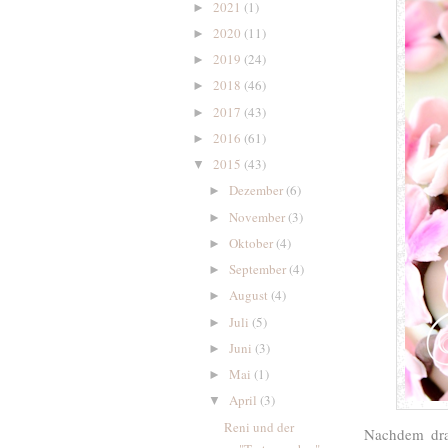
2021
(1)
►
2020
(11)
►
2019
(24)
►
2018
(46)
►
2017
(43)
►
2016
(61)
►
2015
(43)
▼
Dezember
(6)
►
November
(3)
►
Oktober
(4)
►
September
(4)
►
August
(4)
►
Juli
(5)
►
Juni
(3)
►
Mai
(1)
►
April
(3)
▼
Reni und der
Nachdem drau