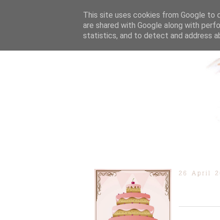
This site uses cookies from Google to de
are shared with Google along with perfo
statistics, and to detect and address a
ÜBER MICH
KOOPERAT