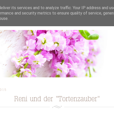
liver its services and to analyze traffic. Your IP address and u
rmance and security metrics to ensure quality of service, gene
buse.
ION
TORTEN / KUCHEN / CUPCAKES
REZEPTE
TUTORIAL