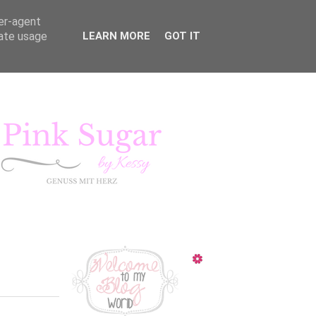
ser-agent
rate usage
LEARN MORE
GOT IT
KURSE
LIFESTYLE
Pink Sugar