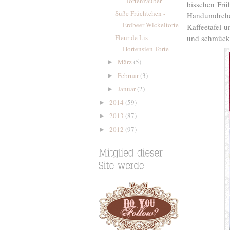
"Tortenzauber"
bisschen Frü
Süße Früchtchen -
Handumdrehe
Erdbeer Wickeltorte
Kaffeetafel 
Fleur de Lis
und schmückt
Hortensien Torte
März
(5)
►
Februar
(3)
►
Januar
(2)
►
2014
(59)
►
2013
(87)
►
2012
(97)
►