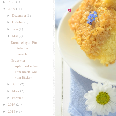
2021
(1)
►
2020
(11)
▼
Dezember
(1)
►
Oktober
(1)
►
Juni
(1)
►
Mai
(2)
▼
Drømmekage - Ein
dänisches
Träumchen
Gedeckter
Apfelmuskuchen
vom Blech- wie
vom Bäcker
April
(2)
►
März
(2)
►
Februar
(2)
►
2019
(24)
►
2018
(46)
►