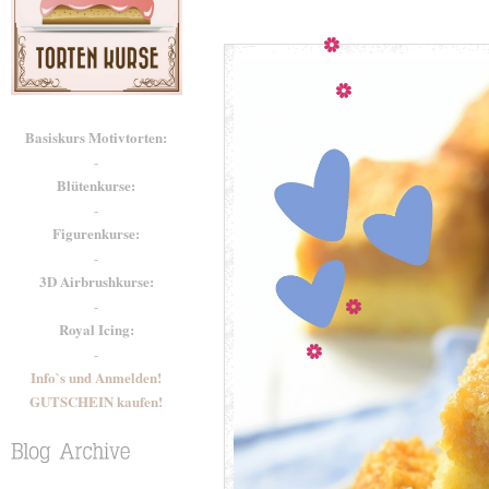
Basiskurs Motivtorten:
-
Blütenkurse:
-
Figurenkurse:
-
3D Airbrushkurse:
-
Royal Icing:
-
Info`s und Anmelden!
GUTSCHEIN kaufen!