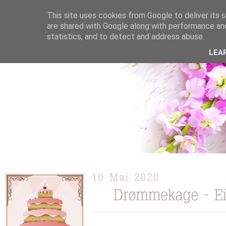
This site uses cookies from Google to deliver its s
are shared with Google along with performance and
statistics, and to detect and address abuse.
ÜBER MICH
KOOPERATION
TORTEN / KUCHEN /
LEA