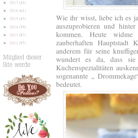
2017
(43)
►
2016
(61)
►
Wie ihr wisst, liebe ich es 
2015
(43)
►
auszuprobieren und hinter
2014
(59)
►
kommen. Heute widme 
2013
(87)
►
zauberhaften Hauptstadt 
2012
(97)
►
anderem für seine knuffig
wundert es da, dass sie 
Kuchenspezialitäten auske
sogenannte „ Drommekage“
bedeutet.