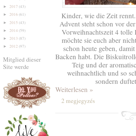
2017
(43)
►
Kinder, wie die Zeit renn
2016
(61)
►
Advent steht schon vor der 
2015
(43)
►
Vorweihnachtszeit 4 tolle 
2014
(59)
►
2013
(87)
möchte sie euch aber nic
►
2012
(97)
schon heute geben, damit
►
Backen habt. Die Biskuitroll
Mitglied dieser
Teig und der aromatis
Site werde
weihnachtlich und so sc
sondern dufte
Weiterlesen »
2 megjegyzés