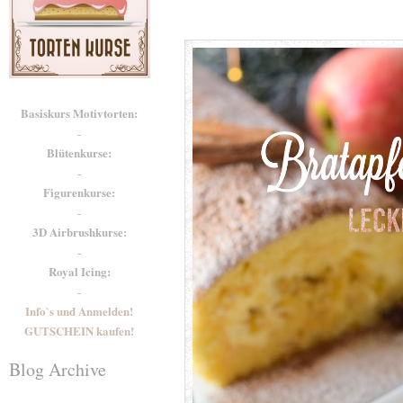
Basiskurs Motivtorten:
-
Blütenkurse:
-
Figurenkurse:
-
3D Airbrushkurse:
-
Royal Icing:
-
Info`s und Anmelden!
GUTSCHEIN kaufen!
Blog Archive