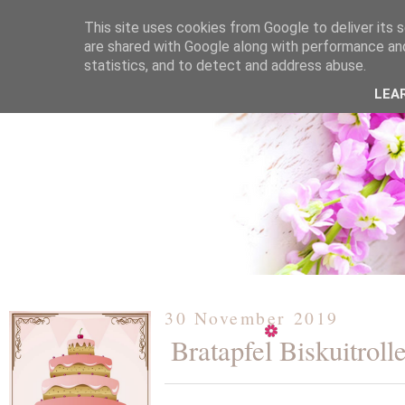
This site uses cookies from Google to deliver its s
are shared with Google along with performance and
statistics, and to detect and address abuse.
ÜBER MICH
KOOPERATION
TORTEN / KUCHEN /
LEA
30 November 2019
Bratapfel Biskuitroll