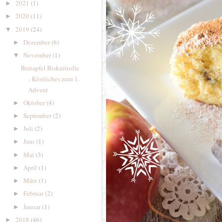
2021
(1)
►
2020
(11)
►
2019
(24)
▼
Dezember
(6)
►
November
(1)
▼
Bratapfel Biskuitrolle
- Köstliches zum 1.
Advent
Oktober
(4)
►
September
(2)
►
Juli
(2)
►
Juni
(1)
►
Mai
(3)
►
April
(1)
►
März
(1)
►
Februar
(2)
►
Januar
(1)
►
2018
(46)
►