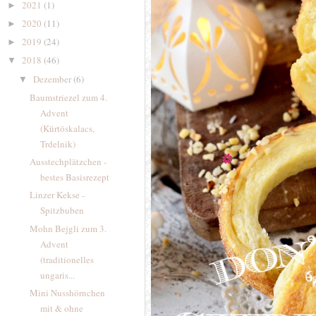
2021
(1)
►
2020
(11)
►
2019
(24)
►
2018
(46)
▼
Dezember
(6)
▼
Baumstriezel zum 4.
Advent
(Kürtöskalacs,
Trdelnik)
Ausstechplätzchen -
bestes Basisrezept
Linzer Kekse -
Spitzbuben
Mohn Bejgli zum 3.
Advent
(traditionelles
ungaris...
Mini Nusshörnchen
mit & ohne