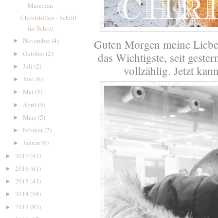
Marzipan
Christstollen - Schritt
für Schritt
November
(4)
Guten Morgen meine Lieben
►
Oktober
(2)
►
das Wichtigste, seit gester
Juli
(2)
►
vollzählig. Jetzt ka
Juni
(6)
►
Mai
(3)
►
April
(5)
►
März
(5)
►
Februar
(7)
►
Januar
(6)
►
2017
(43)
►
2016
(61)
►
2015
(43)
►
2014
(59)
►
2013
(87)
►