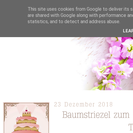
This site uses cookies from Google to deliver its s
are shared with Google along with performance and
statistics, and to detect and address abuse.
ÜBER MICH
KOOPERATION
TORTEN / KUCHEN /
LEA