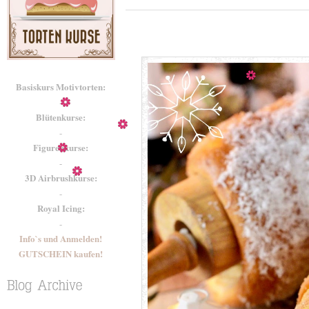
Basiskurs Motivtorten:
-
Blütenkurse:
-
Figurenkurse:
-
3D Airbrushkurse:
-
Royal Icing:
-
Info`s und Anmelden!
GUTSCHEIN kaufen!