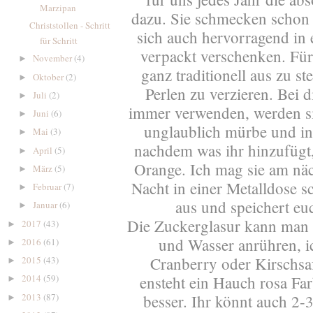
Marzipan
dazu. Sie schmecken schon 
Christstollen - Schritt
sich auch hervorragend in 
für Schritt
verpackt verschenken. Für 
November
(4)
►
ganz traditionell aus zu 
Oktober
(2)
►
Perlen zu verzieren. Bei 
Juli
(2)
►
immer verwenden, werden s
Juni
(6)
►
unglaublich mürbe und inn
Mai
(3)
►
nachdem was ihr hinzufügt,
April
(5)
►
Orange. Ich mag sie am näc
März
(5)
►
Nacht in einer Metalldose s
Februar
(7)
►
aus und speichert eu
Januar
(6)
►
Die Zuckerglasur kann man 
2017
(43)
►
und Wasser anrühren, ic
2016
(61)
►
Cranberry oder Kirschsa
2015
(43)
►
ensteht ein Hauch rosa Fa
2014
(59)
►
2013
(87)
besser. Ihr könnt auch 2-
►