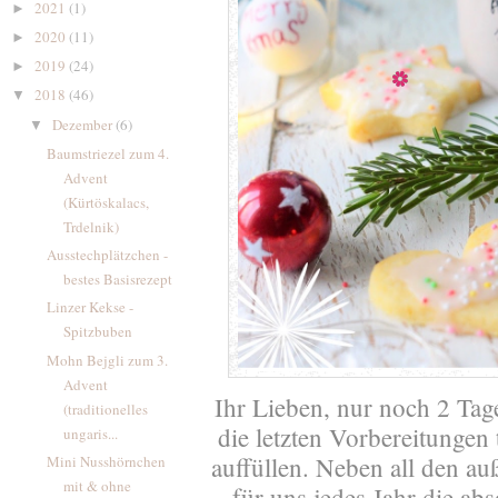
2021
(1)
►
2020
(11)
►
2019
(24)
►
2018
(46)
▼
Dezember
(6)
▼
Baumstriezel zum 4.
Advent
(Kürtöskalacs,
Trdelnik)
Ausstechplätzchen -
bestes Basisrezept
Linzer Kekse -
Spitzbuben
Mohn Bejgli zum 3.
Advent
Ihr Lieben, nur noch 2 Tage
(traditionelles
die letzten Vorbereitungen
ungaris...
auffüllen. Neben all den a
Mini Nusshörnchen
mit & ohne
für uns jedes Jahr die ab