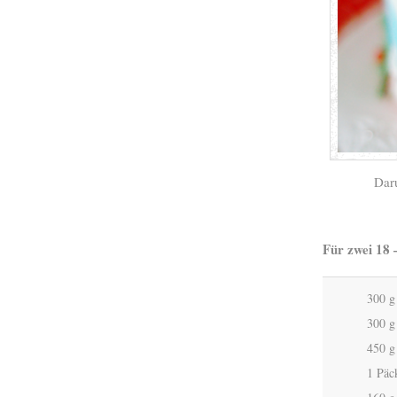
Daru
Für zwei 18 
300 g
300 g
450 g
1 Päc