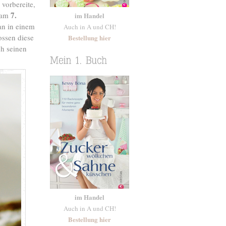
vorbereite,
7.
 am
im Handel
an in einem
Auch in A und CH!
ossen diese
Bestellung hier
ch seinen
im Handel
Auch in A und CH!
Bestellung hier