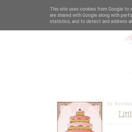
This site uses cookies from Google to de
are shared with Google along with perfo
statistics, and to detect and address a
ÜBER MICH
KOOPERAT