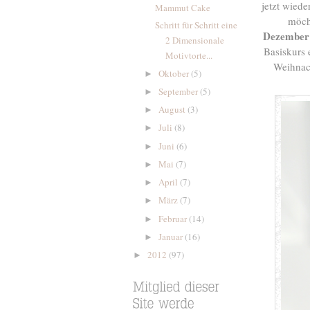
jetzt wied
Mammut Cake
möch
Schritt für Schritt eine
Dezember
2 Dimensionale
Basiskurs 
Motivtorte...
Weihnach
Oktober
(5)
►
September
(5)
►
August
(3)
►
Juli
(8)
►
Juni
(6)
►
Mai
(7)
►
April
(7)
►
März
(7)
►
Februar
(14)
►
Januar
(16)
►
2012
(97)
►