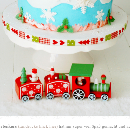
ortenkurs
(Eindrücke klick hier)
hat mir super viel Spaß gemacht und a