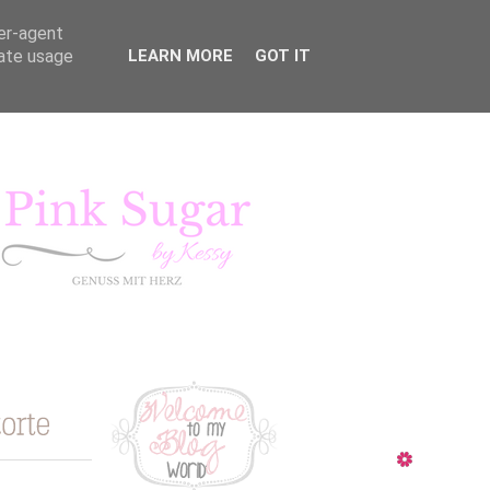
ser-agent
rate usage
LEARN MORE
GOT IT
KURSE
LIFESTYLE
Pink Sugar