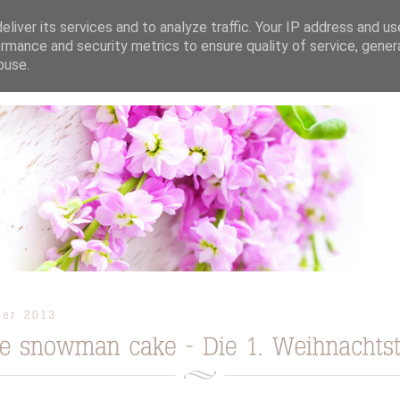
liver its services and to analyze traffic. Your IP address and u
rmance and security metrics to ensure quality of service, gene
buse.
ION
TORTEN / KUCHEN / CUPCAKES
REZEPTE
TUTORIAL