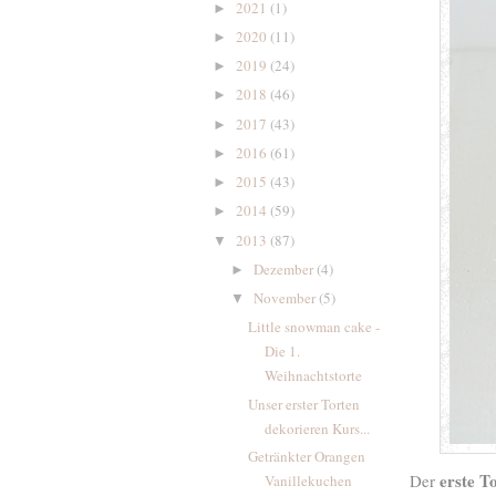
2021
(1)
►
2020
(11)
►
2019
(24)
►
2018
(46)
►
2017
(43)
►
2016
(61)
►
2015
(43)
►
2014
(59)
►
2013
(87)
▼
Dezember
(4)
►
November
(5)
▼
Little snowman cake -
Die 1.
Weihnachtstorte
Unser erster Torten
dekorieren Kurs...
Getränkter Orangen
erste T
Der
Vanillekuchen