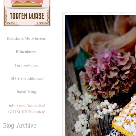
Basiskurs Motivtorten:
-
Blütenkurse:
-
Figurenkurse:
-
3D Airbrushkurse:
-
Royal Icing:
-
Info`s und Anmelden!
GUTSCHEIN kaufen!