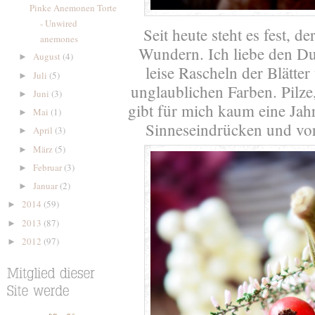
Pinke Anemonen Torte
- Unwired
Seit heute steht es fest, de
anemones
Wundern. Ich liebe den D
August
(4)
►
leise Rascheln der Blätter
Juli
(5)
►
unglaublichen Farben. Pilze,
Juni
(3)
►
gibt für mich kaum eine Jahr
Mai
(1)
►
Sinneseindrücken und vo
April
(3)
►
März
(5)
►
Februar
(3)
►
Januar
(2)
►
2014
(59)
►
2013
(87)
►
2012
(97)
►