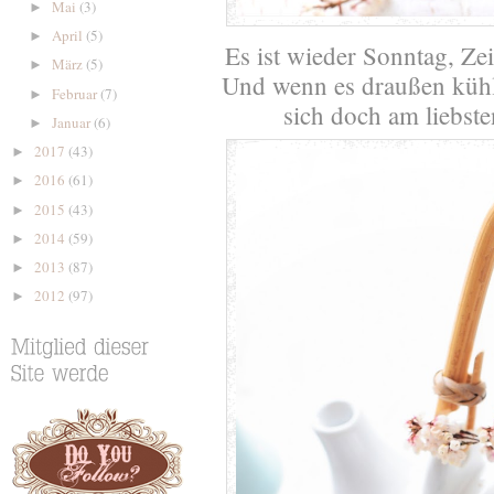
Mai
(3)
►
April
(5)
►
Es ist wieder Sonntag, Z
März
(5)
►
Und wenn es draußen kühl
Februar
(7)
►
sich doch am liebst
Januar
(6)
►
2017
(43)
►
2016
(61)
►
2015
(43)
►
2014
(59)
►
2013
(87)
►
2012
(97)
►