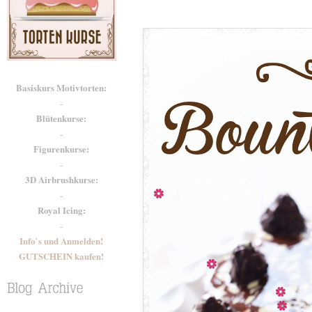
Basiskurs Motivtorten:
-
Blütenkurse:
-
Figurenkurse:
-
3D Airbrushkurse:
-
Royal Icing:
-
Info`s und Anmelden!
GUTSCHEIN kaufen!