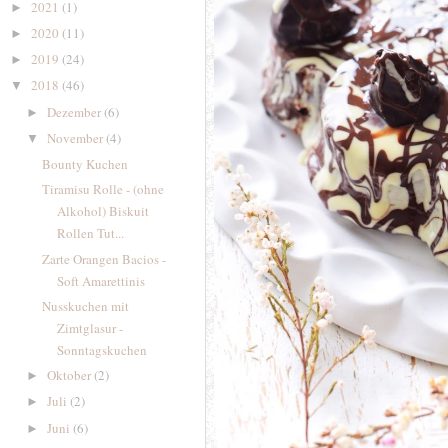
2021
(1)
►
2020
(11)
►
2019
(24)
►
2018
(46)
▼
Dezember
(6)
►
November
(4)
▼
Bounty Kuchen
Tiramisu Rolle - (ohne
Alkohol) Biskuit
Rollen Tut...
Zarte Orangen Bacios -
Soft Amarettinis
Nusskuchen mit
Zimtglasur -
Sonntagskuchen
Oktober
(2)
►
Juli
(2)
►
Juni
(6)
►