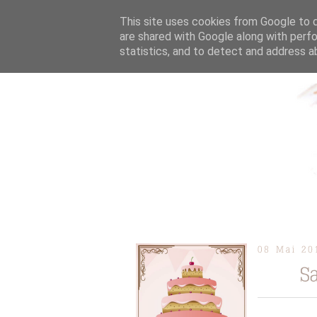
This site uses cookies from Google to de
are shared with Google along with perfo
statistics, and to detect and address a
ÜBER MICH
KOOPERAT