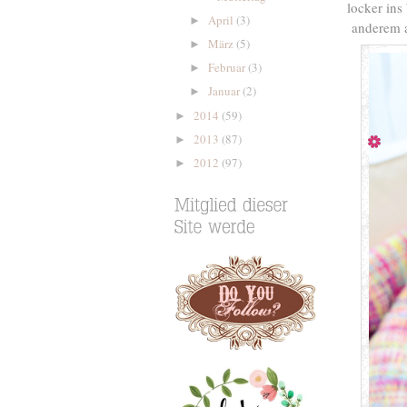
locker ins
April
(3)
►
anderem a
März
(5)
►
Februar
(3)
►
Januar
(2)
►
2014
(59)
►
2013
(87)
►
2012
(97)
►