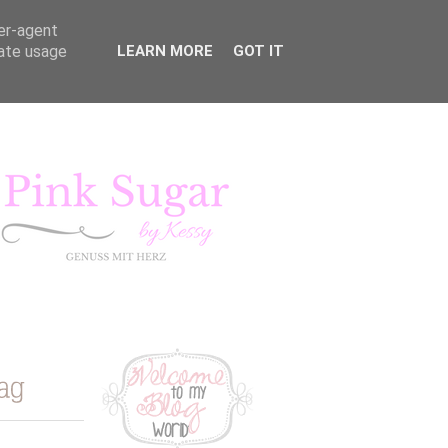
ser-agent
rate usage
LEARN MORE
GOT IT
KURSE
LIFESTYLE
Pink Sugar