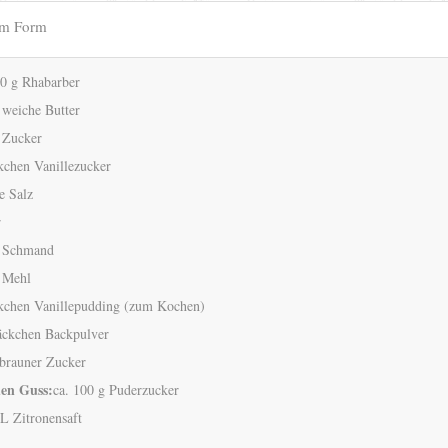
cm Form
50 g Rhabarber
 weiche Butter
 Zucker
kchen Vanillezucker
e Salz
r
 Schmand
 Mehl
kchen Vanillepudding (zum Kochen)
äckchen Backpulver
brauner Zucker
en Guss:
ca. 100 g Puderzucker
L Zitronensaft