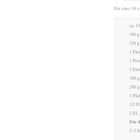
Für eine 18 
ca. 1
180 g
120 g
1 Päc
1 Pris
3 Eie
100 g
200 g
1 Päc
1/2 P
2 EL 
Für d
2–3 E