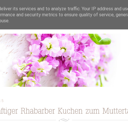
liver its services and to analyze traffic. Your IP address and u
rmance and security metrics to ensure quality of service, gene
buse.
ION
TORTEN / KUCHEN / CUPCAKES
REZEPTE
TUTORIAL