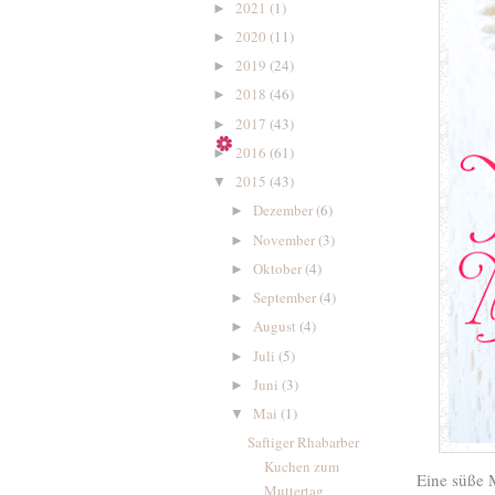
2021
(1)
►
2020
(11)
►
2019
(24)
►
2018
(46)
►
2017
(43)
►
2016
(61)
►
2015
(43)
▼
Dezember
(6)
►
November
(3)
►
Oktober
(4)
►
September
(4)
►
August
(4)
►
Juli
(5)
►
Juni
(3)
►
Mai
(1)
▼
Saftiger Rhabarber
Kuchen zum
Eine süße M
Muttertag