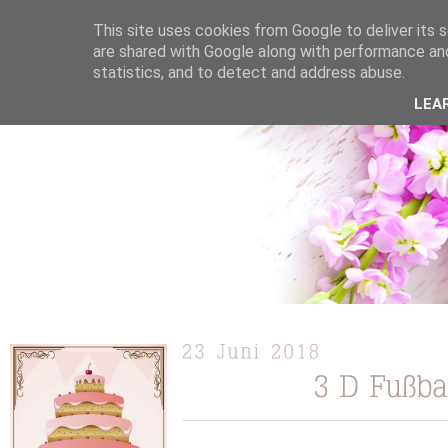
This site uses cookies from Google to deliver its s
are shared with Google along with performance and
statistics, and to detect and address abuse.
ÜBER MICH
KOOPERATION
TORTEN / KUCHEN /
LEA