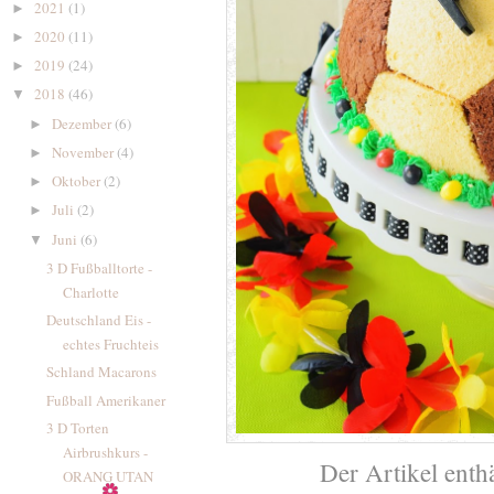
2021
(1)
►
2020
(11)
►
2019
(24)
►
2018
(46)
▼
Dezember
(6)
►
November
(4)
►
Oktober
(2)
►
Juli
(2)
►
Juni
(6)
▼
3 D Fußballtorte -
Charlotte
Deutschland Eis -
echtes Fruchteis
Schland Macarons
Fußball Amerikaner
3 D Torten
Airbrushkurs -
Der Artikel enth
ORANG UTAN