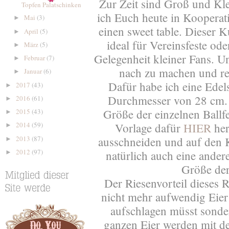
Zur Zeit sind Groß und Kle
Topfen Palatschinken
ich Euch heute in Kooperat
Mai
(3)
►
einen sweet table. Dieser K
April
(5)
►
ideal für Vereinsfeste od
März
(5)
►
Gelegenheit kleiner Fans. Un
Februar
(7)
►
nach zu machen und rei
Januar
(6)
►
Dafür habe ich eine Edels
2017
(43)
►
Durchmesser von 28 cm. 
2016
(61)
►
Größe der einzelnen Ballfe
2015
(43)
►
2014
(59)
Vorlage dafür
HIER
her
►
2013
(87)
ausschneiden und auf den 
►
2012
(97)
natürlich auch eine ande
►
Größe de
Der Riesenvorteil dieses R
nicht mehr aufwendig Eier
aufschlagen müsst sondern
ganzen Eier werden mit d