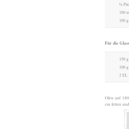
½ Päc
100 m
100 g
Für die Glas
150 g
100 g
2 EL 
Ofen auf 180
cm fetten un