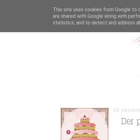
This site uses cookies from Google to de
are shared with Google along with perfo
statistics, and to detect and address a
ÜBER MICH
KOOPERAT