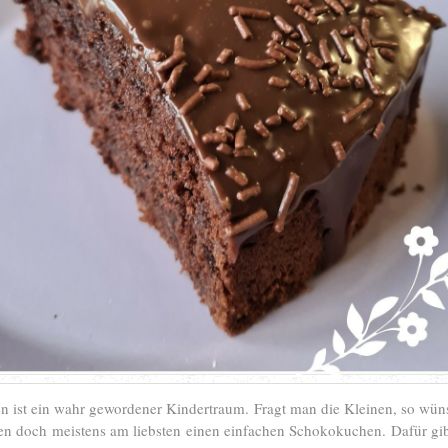
n ist ein wahr gewordener Kindertraum. Fragt man die Kleinen, so wüns
ten doch meistens am liebsten einen einfachen Schokokuchen. Dafür gibt