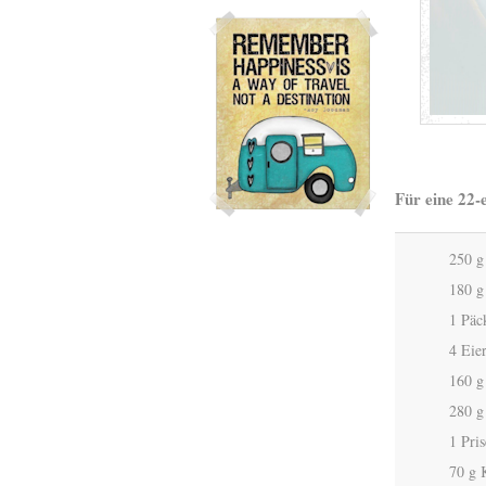
Für eine 22-
250 g
180 g
1 Päc
4 Eie
160 g
280 g
1 Pris
70 g 