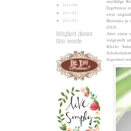
unzählige Re
2014
(59)
►
Ergebnisse z
2013
(87)
►
zwar unglau
Brownies ja 
2012
(97)
►
HIER
.
Aber einen r
vorgestellt 
Klecks Sahn
Schokoladent
begeistert sei