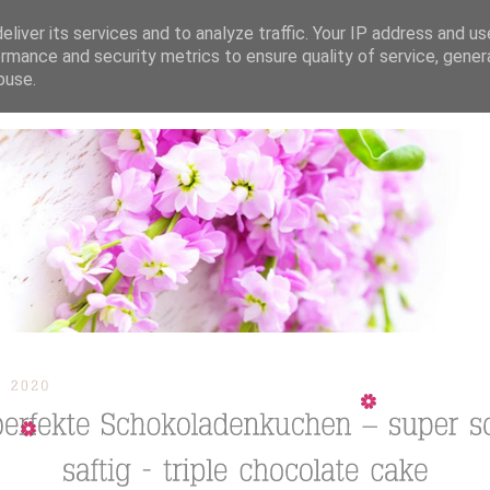
liver its services and to analyze traffic. Your IP address and u
rmance and security metrics to ensure quality of service, gene
buse.
ION
TORTEN / KUCHEN / CUPCAKES
REZEPTE
TUTORIAL