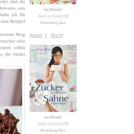
eder sind die
Brownies, was
im Handel
habe ich für
Auch in A und CH!
 zum Beispiel
Bestellung hier
f meinem Blog
erzucker oder
einem soften
s, ihr werdet
im Handel
Auch in A und CH!
Bestellung hier