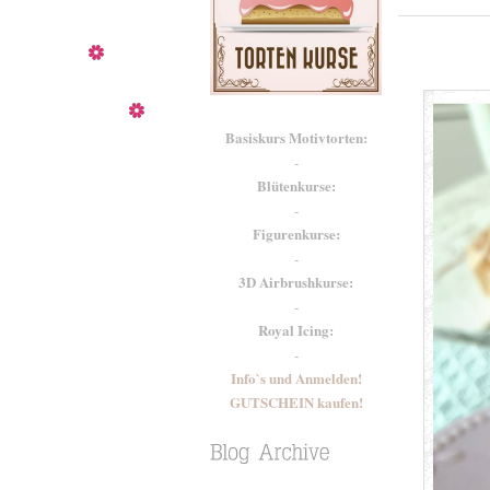
Basiskurs Motivtorten:
-
Blütenkurse:
-
Figurenkurse:
-
3D Airbrushkurse:
-
Royal Icing:
-
Info`s und Anmelden!
GUTSCHEIN kaufen!