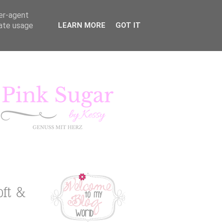
ser-agent
rate usage
LEARN MORE
GOT IT
KURSE
LIFESTYLE
Pink Sugar