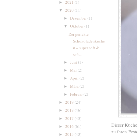
2021
(1)
►
2020
(11)
▼
Dezember
(1)
►
Oktober
(1)
▼
Der perfekte
Schokoladenkuche
n – super soft &
saft...
Juni
(1)
►
Mai
(2)
►
April
(2)
►
März
(2)
►
Februar
(2)
►
2019
(24)
►
2018
(46)
►
2017
(43)
►
Dieser Kuche
2016
(61)
►
zu ihren Fes
2015
(43)
►