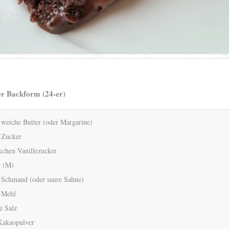
er Backform (24-er)
 weiche Butter (oder Margarine)
 Zucker
kchen Vanillezucker
r (M)
 Schmand (oder saure Sahne)
 Mehl
e Salz
Kakaopulver