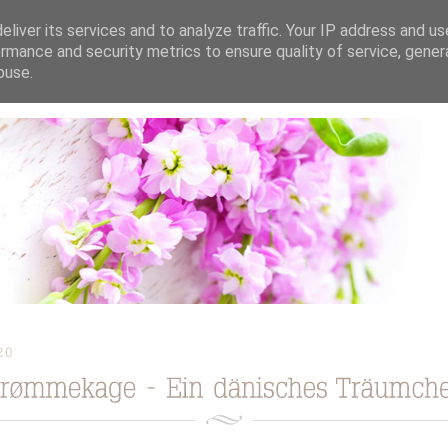
liver its services and to analyze traffic. Your IP address and u
rmance and security metrics to ensure quality of service, gene
buse.
ION
TORTEN / KUCHEN / CUPCAKES
REZEPTE
TUTORIAL