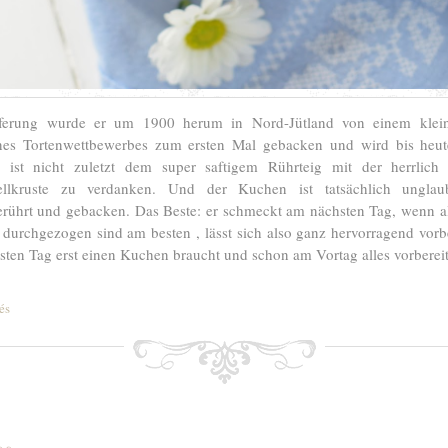
eferung wurde er um 1900 herum in Nord-Jütland von einem kle
ines Tortenwettbewerbes zum ersten Mal gebacken und wird bis heut
s ist nicht zuletzt dem super saftigem Rührteig mit der herrlich
llkruste zu verdanken. Und der Kuchen ist tatsächlich unglaub
ührt und gebacken. Das Beste: er schmeckt am nächsten Tag, wenn al
n durchgezogen sind am besten , lässt sich also ganz hervorragend vorb
ten Tag erst einen Kuchen braucht und schon am Vortag alles vorberei
és