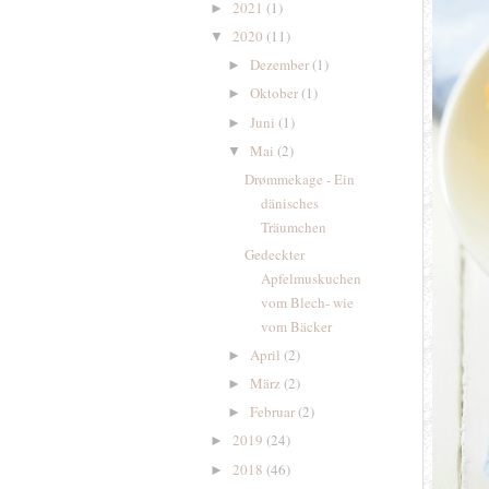
2021
(1)
►
2020
(11)
▼
Dezember
(1)
►
Oktober
(1)
►
Juni
(1)
►
Mai
(2)
▼
Drømmekage - Ein
dänisches
Träumchen
Gedeckter
Apfelmuskuchen
vom Blech- wie
vom Bäcker
April
(2)
►
März
(2)
►
Februar
(2)
►
2019
(24)
►
2018
(46)
►