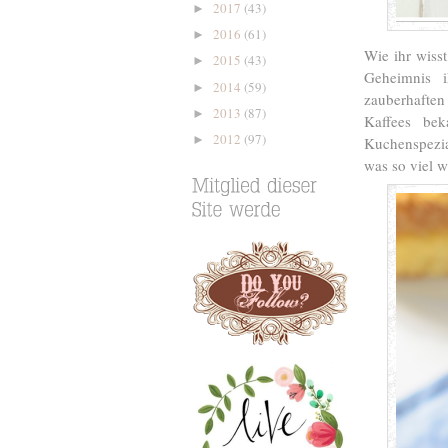
2017
(43)
►
2016
(61)
►
Wie ihr wiss
2015
(43)
►
Geheimnis 
2014
(59)
►
zauberhaften
2013
(87)
►
Kaffees bek
2012
(97)
►
Kuchenspezi
was so viel 