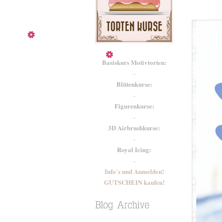
Basiskurs Motivtorten:
-
Blütenkurse:
-
Figurenkurse:
-
3D Airbrushkurse:
-
Royal Icing:
-
Info`s und Anmelden!
GUTSCHEIN kaufen!