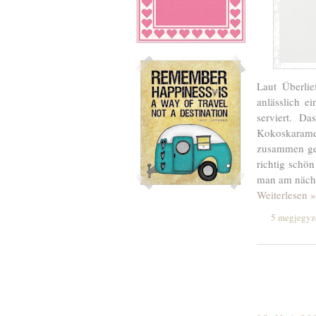
Laut Überli
anlässlich e
serviert. Da
Kokoskarame
zusammen ger
richtig schö
man am nächs
Weiterlesen »
5 megjegyz