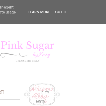
ser-agent
rate usage
LEARN MORE
GOT IT
KURSE
LIFESTYLE
Pink Sugar