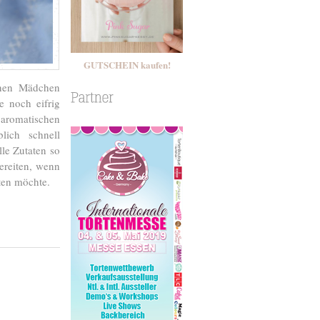
GUTSCHEIN kaufen!
inen Mädchen
e noch eifrig
 aromatischen
lich schnell
le Zutaten so
ereiten, wenn
ten möchte.