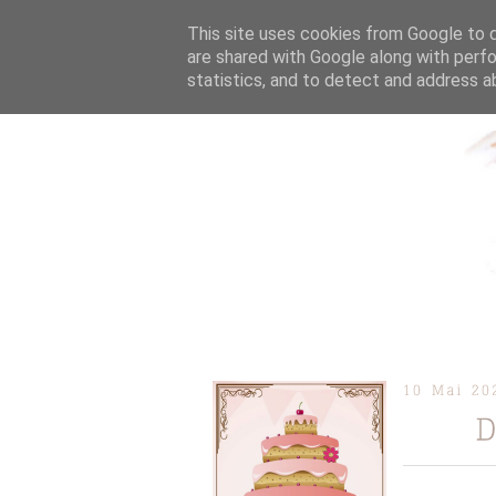
This site uses cookies from Google to de
are shared with Google along with perfo
statistics, and to detect and address a
ÜBER MICH
KOOPERAT