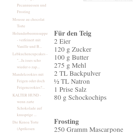
Pecannuessen und
Frosting
Mousse au chocolat
Torte
Für den Teig
Holunderbeerensuppe
2 Eier
- verfeinert mit
Vanille und B...
120 g Zucker
Lebkuchencupcakes -
100 g Butter
"...Ja isses scho
275 g Mehl
wieder o zap...
2 TL Backpulver
Mandelcookies mit
½ TL Natron
Feigen oder doch
1 Prise Salz
Feigencookies?...
KALTER HUND -
80 g Schockochips
wenn zarte
Schokolade auf
knusprige ...
Frosting
Die Kenoa Torte
250 Gramm Mascarpone
(Aprikosen