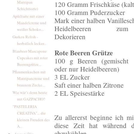
Marzipan
120 Gramm Frischkäse (kalt
Schichttorte)
100 Gramm Puderzucker
Apfeltarte mit einer
Mark einer halben Vanilles
Mandelcreme und
Heidelbeeren zum
weißer Schoko...
Dekorieren
Gurken Relish -
herbstlich lecker...
Rote Beeren Grütze
Blaubeer Mascapone
Cupcakes mit roter
100 g Beeren (gemischt
Beerengrütze...
oder nur Heidelbeeren)
Pflaumenkuchen mit
3 EL Zucker
Marzipancreme und
Saft einer halben Zitrone
braunem Zucke...
2 EL Speisestärke
Wie wär´s denn heute
mit GAZPACHO?
"PASTELERIA
CREATIVA"... die
Zu allererst beginne ich m
kleinen Freuden des
diese Zeit hat während 
A...
abzukühlen.
August
(21)