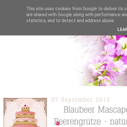
This site uses cookies from Google to deliver its s
are shared with Google along with performance and
statistics, and to detect and address abuse.
ÜBER MICH
KOOPERATION
TORTEN / KUCHEN /
LEA