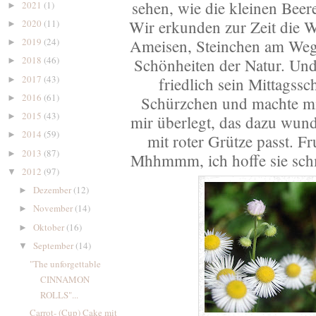
sehen, wie die kleinen Bee
2021
(1)
►
Wir erkunden zur Zeit die We
2020
(11)
►
2019
(24)
Ameisen, Steinchen am Wege
►
2018
(46)
Schönheiten der Natur. Un
►
2017
(43)
friedlich sein Mittagss
►
2016
(61)
►
Schürzchen und machte mic
2015
(43)
►
mir überlegt, das dazu wun
2014
(59)
►
mit roter Grütze passt. F
2013
(87)
►
Mhhmmm, ich hoffe sie sc
2012
(97)
▼
Dezember
(12)
►
November
(14)
►
Oktober
(16)
►
September
(14)
▼
"The unforgettable
CINNAMON
ROLLS"...
Carrot- (Cup) Cake mit