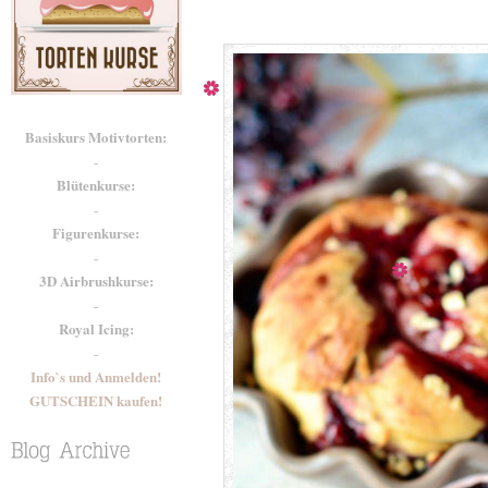
Basiskurs Motivtorten:
-
Blütenkurse:
-
Figurenkurse:
-
3D Airbrushkurse:
-
Royal Icing:
-
Info`s und Anmelden!
GUTSCHEIN kaufen!