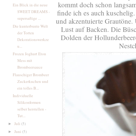
kommt doch schon langsam
Ein Blick in die neue
finde ich es auch kuschelig
SWEET DREAMS -
supersaftige ...
und akzentuierte Grautöne.
Die kunterbunte Welt
Lust auf Backen. Die Büsch
der Torten
Dolden der Hollunderbeere
Dekorationswerkze
Nestc
u...
Frozen Joghurt Eton
Mess mit
Brombeersauce
Flauschiger Brombeer
Zuckerkuchen und
ein tolles B...
Individuelle
Silikonformen
selber herstellen -
Tut...
Juli
(5)
►
Juni
(5)
►