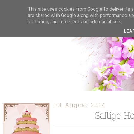
This site uses cookies from Google to deliver its s
are shared with Google along with performance and
statistics, and to detect and address abuse.
ÜBER MICH
KOOPERATION
TORTEN / KUCHEN /
LEA