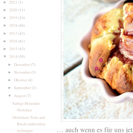
2021
(1)
►
2020
(11)
►
2019
(24)
►
2018
(46)
►
2017
(43)
►
2016
(61)
►
2015
(43)
►
2014
(59)
▼
Dezember
(7)
►
November
(3)
►
Oktober
(4)
►
September
(3)
►
August
(7)
▼
Saftige Holunder
Nestchen
Orchideen Torte and
Brush embroidery
… auch wenn es für uns jet
technique