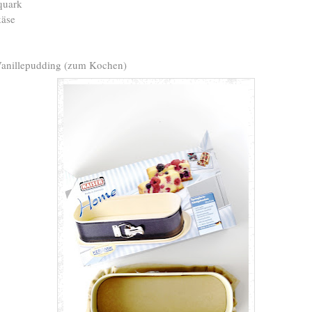
quark
käse
anillepudding (zum Kochen)