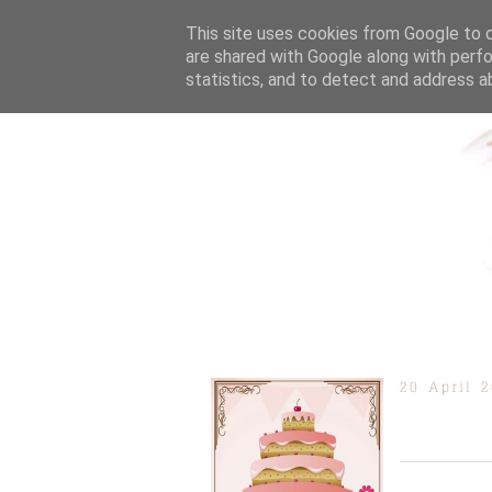
This site uses cookies from Google to de
are shared with Google along with perfo
statistics, and to detect and address a
ÜBER MICH
KOOPERAT