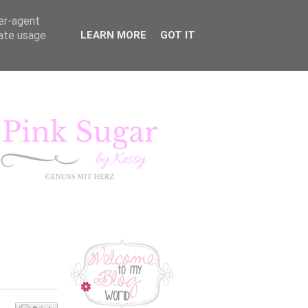
ser-agent
rate usage
LEARN MORE
GOT IT
KURSE
LIFESTYLE
Pink Sugar