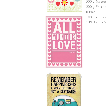
500 g Mager
200 g Frisch
6 Eier
180 g Zucker
1 Päckchen V