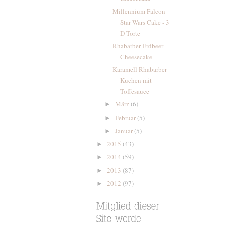
Millennium Falcon
Star Wars Cake - 3
D Torte
Rhabarber Erdbeer
Cheesecake
Karamell Rhabarber
Kuchen mit
Toffesauce
März
(6)
►
Februar
(5)
►
Januar
(5)
►
2015
(43)
►
2014
(59)
►
2013
(87)
►
2012
(97)
►