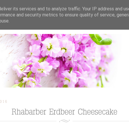
liver its services and to analyze traffic. Your IP address and u
rmance and security metrics to ensure quality of service, gene
buse.
ION
TORTEN / KUCHEN / CUPCAKES
REZEPTE
TUTORIAL