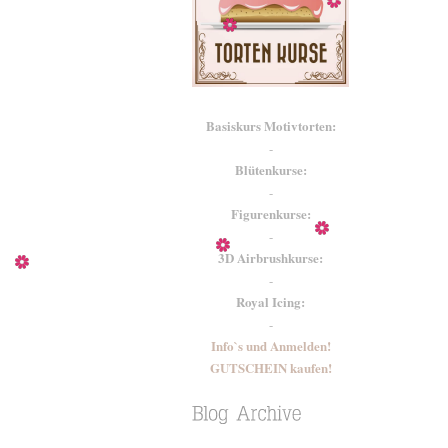
Basiskurs Motivtorten:
-
Blütenkurse:
-
Figurenkurse:
-
3D Airbrushkurse:
-
Royal Icing:
-
Info`s und Anmelden!
GUTSCHEIN kaufen!