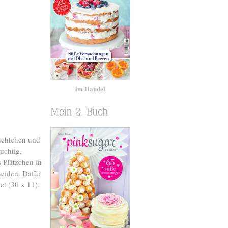
im Handel
üchtchen und
uchtig,
 Plätzchen in
heiden. Dafür
t (30 x 11).