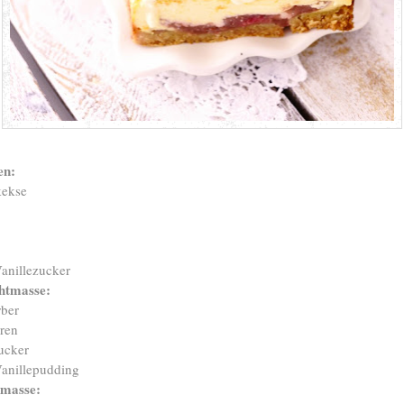
en:
kekse
anillezucker
htmasse:
ber
ren
ucker
anillepudding
emasse: