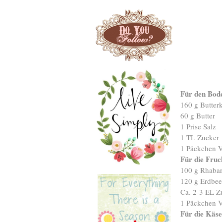
Für den Bod
160 g Butter
60 g Butter
1 Prise Salz
1 TL Zucker
1 Päckchen V
Für die Fruc
100 g Rhabar
120 g Erdbee
Ca. 2-3 EL Z
1 Päckchen V
Für die Käs