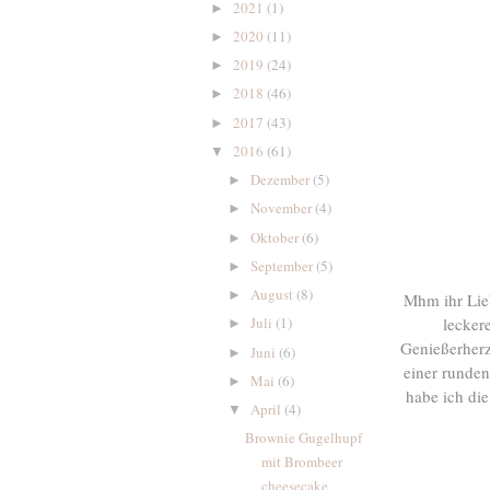
2021
(1)
►
2020
(11)
►
2019
(24)
►
2018
(46)
►
2017
(43)
►
2016
(61)
▼
Dezember
(5)
►
November
(4)
►
Oktober
(6)
►
September
(5)
►
August
(8)
►
Mhm ihr Lie
lecker
Juli
(1)
►
Genießerherz
Juni
(6)
►
einer runden
Mai
(6)
►
habe ich di
April
(4)
▼
Brownie Gugelhupf
mit Brombeer
cheesecake