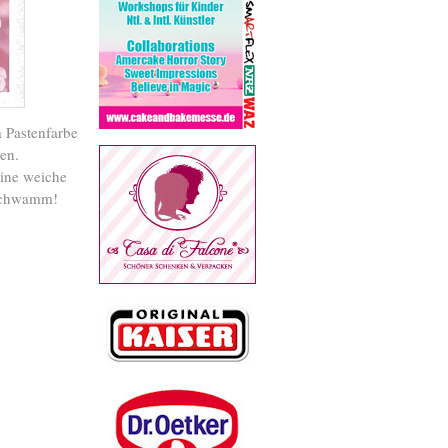
a Pastenfarbe
len.
eine weiche
 Schwamm!