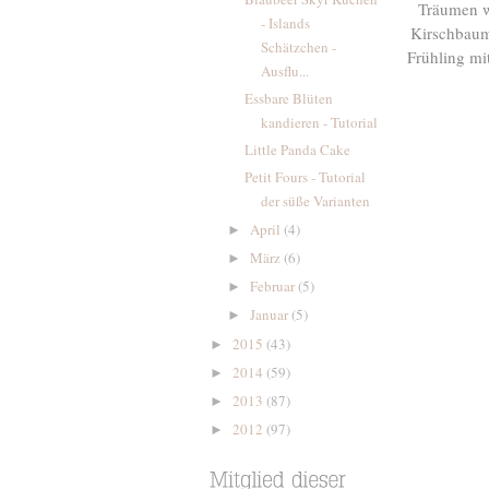
Träumen w
- Islands
Kirschbaumg
Schätzchen -
Frühling mi
Ausflu...
Essbare Blüten
kandieren - Tutorial
Little Panda Cake
Petit Fours - Tutorial
der süße Varianten
April
(4)
►
März
(6)
►
Februar
(5)
►
Januar
(5)
►
2015
(43)
►
2014
(59)
►
2013
(87)
►
2012
(97)
►