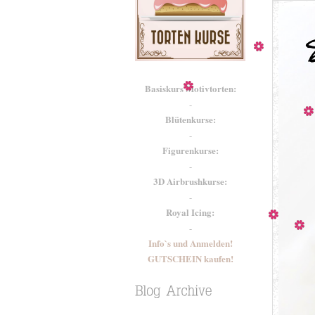
Basiskurs Motivtorten:
-
Blütenkurse:
-
Figurenkurse:
-
3D Airbrushkurse:
-
Royal Icing:
-
Info`s und Anmelden!
GUTSCHEIN kaufen!