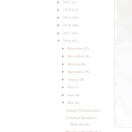
2021
(1)
►
2020
(11)
►
2019
(24)
►
2018
(46)
►
2017
(43)
►
2016
(61)
▼
Dezember
(5)
►
November
(4)
►
Oktober
(6)
►
September
(5)
►
August
(8)
►
Juli
(1)
►
Juni
(6)
►
Mai
(6)
▼
Saftiger Fantakuchen
Veilchen Brombeer
Biskuitrolle
Blaubeer Skyr Kuchen