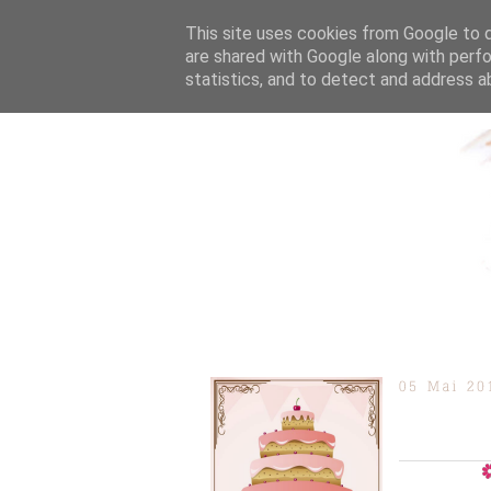
This site uses cookies from Google to de
are shared with Google along with perfo
statistics, and to detect and address a
ÜBER MICH
KOOPERAT