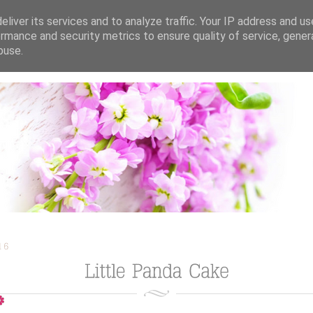
liver its services and to analyze traffic. Your IP address and u
rmance and security metrics to ensure quality of service, gene
buse.
ION
TORTEN / KUCHEN / CUPCAKES
REZEPTE
TUTORIAL