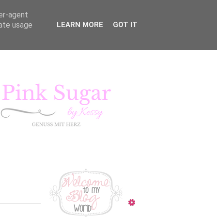
ser-agent
rate usage
LEARN MORE
GOT IT
KURSE
LIFESTYLE
Pink Sugar