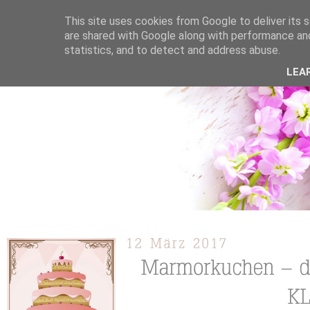
This site uses cookies from Google to deliver its s
are shared with Google along with performance and
statistics, and to detect and address abuse.
ÜBER MICH
KOOPERATION
TORTEN / KUCHEN /
LEA