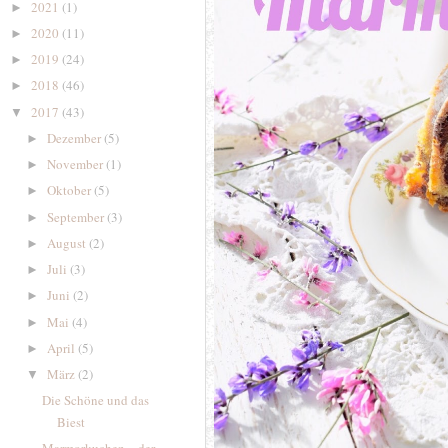
2021
(1)
►
2020
(11)
►
2019
(24)
►
2018
(46)
►
2017
(43)
▼
Dezember
(5)
►
November
(1)
►
Oktober
(5)
►
September
(3)
►
August
(2)
►
Juli
(3)
►
Juni
(2)
►
Mai
(4)
►
April
(5)
►
März
(2)
▼
Die Schöne und das
Biest
Marmorkuchen – der