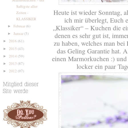
Saftigste aller
Heute ist wieder Sonntag, 
Zeiten -
ich mir überlegt, Euch 
KLASSIKER
„Klassiker“ – Kuchen die ei
Februar
(6)
►
Januar
(5)
denen es sehr gut ist, imme
►
2016
(61)
zu haben, welches man bei B
►
2015
(43)
►
das Geling Garantie hat. A
2014
(59)
►
einen Marmorkuchen :) und da
2013
(87)
►
locker ein paar Tag
2012
(97)
►