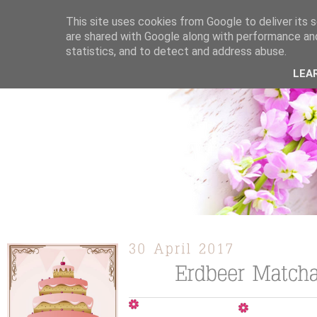
This site uses cookies from Google to deliver its s
are shared with Google along with performance and
statistics, and to detect and address abuse.
ÜBER MICH
KOOPERATION
TORTEN / KUCHEN /
LEA