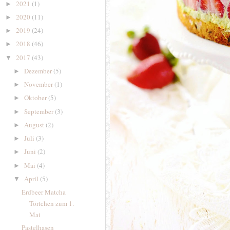
2021
(1)
►
2020
(11)
►
2019
(24)
►
2018
(46)
►
2017
(43)
▼
Dezember
(5)
►
November
(1)
►
Oktober
(5)
►
September
(3)
►
August
(2)
►
Juli
(3)
►
Juni
(2)
►
Mai
(4)
►
April
(5)
▼
Erdbeer Matcha
Törtchen zum 1.
Mai
Pastelhasen