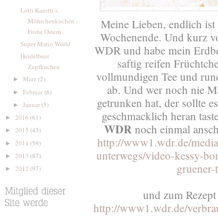
Lotti Karotti´s
Möhrchenkuchen -
Meine Lieben, endlich ist
Frohe Ostern
Wochenende. Und kurz vo
Super Mario Wörld
WDR und habe mein Erdbee
Heidelbeer
saftig reifen Früchtc
Zupfkuchen
vollmundigen Tee und run
März
(2)
►
ab. Und wer noch nie Ma
Februar
(6)
►
getrunken hat, der sollte 
Januar
(5)
►
geschmacklich heran taste
2016
(61)
►
WDR
noch einmal ansch
2015
(43)
►
http://www1.wdr.de/medi
2014
(59)
►
unterwegs/video-kessy-bon
2013
(87)
►
gruener-
2012
(97)
►
und zum Rezept g
http://www1.wdr.de/verbrau