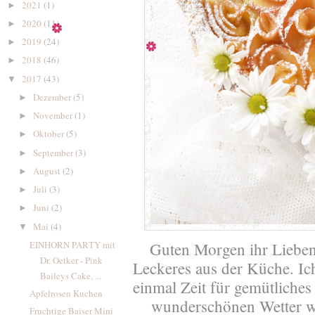
2021
(1)
►
2020
(11)
►
2019
(24)
►
2018
(46)
►
2017
(43)
▼
Dezember
(5)
►
November
(1)
►
Oktober
(5)
►
September
(3)
►
August
(2)
►
Juli
(3)
►
Juni
(2)
►
Mai
(4)
▼
Guten Morgen ihr Lieben,
EINHORN PARTY mit
Dr. Oetker - Pink
Leckeres aus der Küche. Ic
Baileys Cake, ...
einmal Zeit für gemütliches
Apfelrosen Kuchen
wunderschönen Wetter we
Fruchtige Baiser Mini