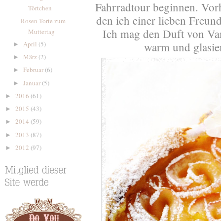
Fahrradtour beginnen. Vor
Törtchen
den ich einer lieben Freun
Rosen Torte zum
Ich mag den Duft von Van
Muttertag
warm und glasi
April
(5)
►
März
(2)
►
Februar
(6)
►
Januar
(5)
►
2016
(61)
►
2015
(43)
►
2014
(59)
►
2013
(87)
►
2012
(97)
►