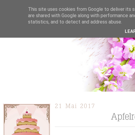
This site uses cookies from Google to deliver its s
are shared with Google along with performance and
statistics, and to detect and address abuse.
ÜBER MICH
KOOPERATION
TORTEN / KUCHEN /
LEA