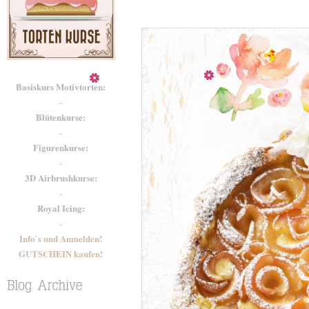
Basiskurs Motivtorten:
-
Blütenkurse:
-
Figurenkurse:
-
3D Airbrushkurse:
-
Royal Icing:
-
Info`s und Anmelden!
GUTSCHEIN kaufen!