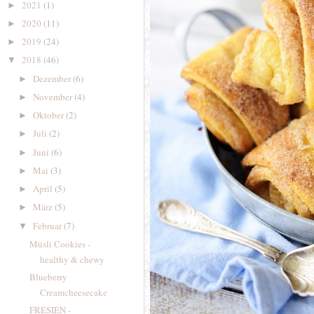
2021
(1)
►
2020
(11)
►
2019
(24)
►
2018
(46)
▼
Dezember
(6)
►
November
(4)
►
Oktober
(2)
►
Juli
(2)
►
Juni
(6)
►
Mai
(3)
►
April
(5)
►
März
(5)
►
Februar
(7)
▼
Müsli Cookies -
healthy & chewy
Blueberry
Creamcheesecake
FRESIEN -