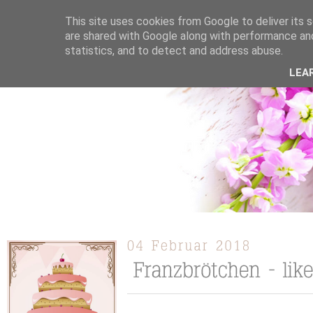
This site uses cookies from Google to deliver its s
are shared with Google along with performance and
statistics, and to detect and address abuse.
ÜBER MICH
KOOPERATION
TORTEN / KUCHEN /
LEA