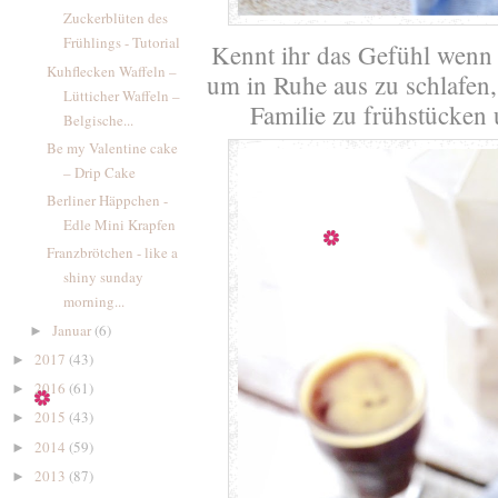
Zuckerblüten des
Frühlings - Tutorial
Kennt ihr das Gefühl wenn m
Kuhflecken Waffeln –
um in Ruhe aus zu schlafen
Lütticher Waffeln –
Familie zu frühstücken 
Belgische...
Be my Valentine cake
– Drip Cake
Berliner Häppchen -
Edle Mini Krapfen
Franzbrötchen - like a
shiny sunday
morning...
Januar
(6)
►
2017
(43)
►
2016
(61)
►
2015
(43)
►
2014
(59)
►
2013
(87)
►