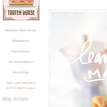
Basiskurs Motivtorten:
-
Blütenkurse:
-
Figurenkurse:
-
3D Airbrushkurse:
-
Royal Icing:
-
Info`s und Anmelden!
GUTSCHEIN kaufen!