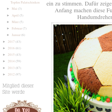
ein zu stimmen. Dafür zeige
Topfen Palatschinken
Anfang machen diese Fu
Mai
(3)
►
April
(5)
Handumdrehen 
►
März
(5)
►
Februar
(7)
►
Januar
(6)
►
2017
(43)
►
2016
(61)
►
2015
(43)
►
2014
(59)
►
2013
(87)
►
2012
(97)
►