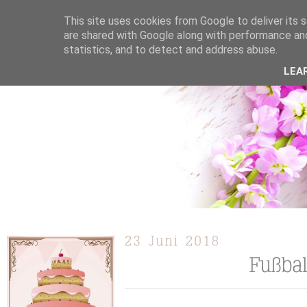
This site uses cookies from Google to deliver its s
are shared with Google along with performance and
statistics, and to detect and address abuse.
ÜBER MICH
KOOPERATION
TORTEN / KUCHEN /
LEA