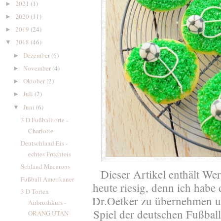
2021
(1)
►
2020
(11)
►
2019
(24)
►
2018
(46)
▼
Dezember
(6)
►
November
(4)
►
Oktober
(2)
►
Juli
(2)
►
Juni
(6)
▼
3 D Fußballtorte -
Charlotte
Deutschland Eis -
echtes Fruchteis
Schland Macarons
Dieser Artikel enthält We
Fußball Amerikaner
heute riesig, denn ich habe
3 D Torten
Dr.Oetker zu übernehmen u
Airbrushkurs -
Spiel der deutschen Fußba
ORANG UTAN