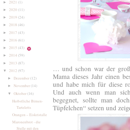
2021
(1)
►
2020
(11)
►
2019
(24)
►
2018
(46)
►
2017
(43)
►
2016
(61)
►
2015
(43)
►
2014
(59)
►
2013
(87)
►
… und schon war der groß
2012
(97)
▼
Mama dieses Jahr einen be
Dezember
(12)
►
und habe mich für diese r
November
(14)
►
Und auch wenn man sich 
Oktober
(16)
▼
begegnet, sollte man doc
Herbstliche Birnen-
Tüpfelchen“ setzen und zeig
Tarteletts
Orangen – Eiskristalle
Maronenbrot - die
Stulle mit den