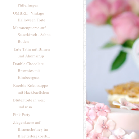
Pfifferlingen
OMBRE - Vintage
Halloween Torte
Maronenpueree auf
Sauerkirsch - Sahne
Boden
Tarte Tatin mit Birnen
und Ahornsirup
Double Chocolate
Brownies mit
Himbeerguss
Kuerbis-Kokossuppe
mit Hackbaellchen
Blütentorte in weiß
und rosa...
Pink Party
Ziegenkaese auf
Birnenchutney im
Blaetterteigkoerb...