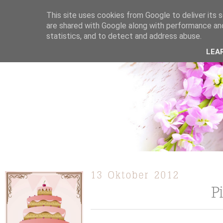
This site uses cookies from Google to deliver its s
are shared with Google along with performance and
statistics, and to detect and address abuse.
ÜBER MICH
KOOPERATION
TORTEN / KUCHEN /
LEA