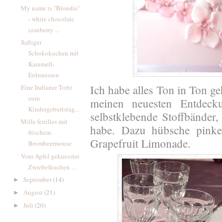
My name is "Blondie"
- white chocolate
cranberry ...
Saftiger
Schokokuchen mit
Karamell-
Erdnuessen
Ich habe alles Ton in Ton g
Eine Indianer Torte
zum
meinen neuesten Entdec
Kindergeburtstag...
selbstklebende Stoffbänder,
Mille feuilles mit
habe. Dazu hübsche pinke
frischem
Grapefruit Limonade.
Brombeermouse
Vom Apfel gekuesster
Zwiebelkuchen ...
September
(14)
►
August
(21)
►
Juli
(20)
►