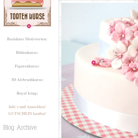
Basiskurs Motivtorten:
-
Blütenkurse:
-
Figurenkurse:
-
3D Airbrushkurse:
-
Royal Icing:
-
Info`s und Anmelden!
GUTSCHEIN kaufen!