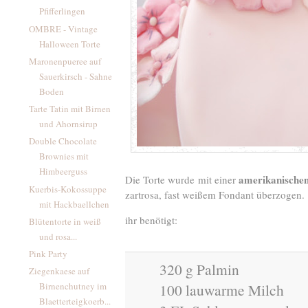
Pfifferlingen
OMBRE - Vintage
Halloween Torte
Maronenpueree auf
Sauerkirsch - Sahne
Boden
Tarte Tatin mit Birnen
und Ahornsirup
Double Chocolate
Brownies mit
Himbeerguss
amerikanische
Die Torte wurde mit einer
Kuerbis-Kokossuppe
zartrosa, fast weißem Fondant überzogen.
mit Hackbaellchen
ihr benötigt:
Blütentorte in weiß
und rosa...
Pink Party
320 g Palmin
Ziegenkaese auf
100 lauwarme Milch
Birnenchutney im
Blaetterteigkoerb...