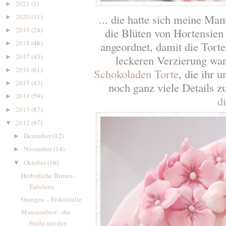
2021
(1)
►
... die hatte sich meine M
2020
(11)
►
2019
(24)
die Blüten von Hortensien 
►
2018
(46)
angeordnet, damit die Torte 
►
2017
(43)
leckeren Verzierung wa
►
2016
(61)
►
Schokoladen Torte
, die ihr 
2015
(43)
►
noch ganz viele Details z
2014
(59)
►
d
2013
(87)
►
2012
(97)
▼
Dezember
(12)
►
November
(14)
►
Oktober
(16)
▼
Herbstliche Birnen-
Tarteletts
Orangen – Eiskristalle
Maronenbrot - die
Stulle mit den