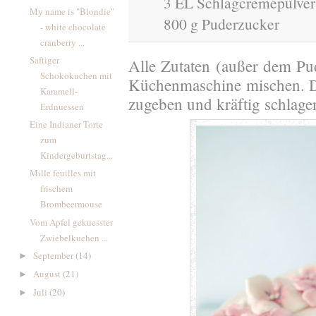
3 EL Schlagcremepulver
My name is "Blondie"
800 g Puderzucker
- white chocolate
cranberry ...
Saftiger
Alle Zutaten (außer dem Pud
Schokokuchen mit
Küchenmaschine mischen. D
Karamell-
zugeben und kräftig schlag
Erdnuessen
Eine Indianer Torte
zum
Kindergeburtstag...
Mille feuilles mit
frischem
Brombeermouse
Vom Apfel gekuesster
Zwiebelkuchen ...
September
(14)
►
August
(21)
►
Juli
(20)
►