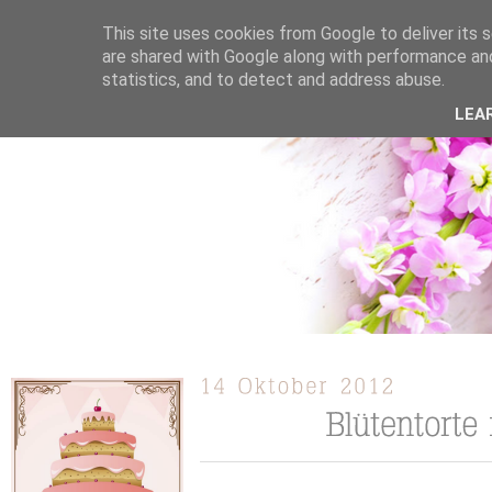
This site uses cookies from Google to deliver its s
are shared with Google along with performance and
statistics, and to detect and address abuse.
ÜBER MICH
KOOPERATION
TORTEN / KUCHEN /
LEA