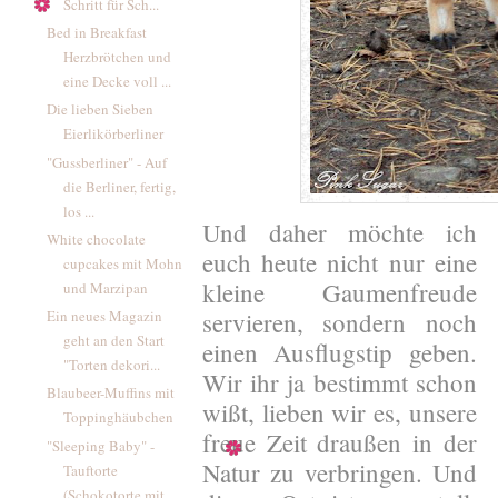
Schritt für Sch...
Bed in Breakfast
Herzbrötchen und
eine Decke voll ...
Die lieben Sieben
Eierlikörberliner
"Gussberliner" - Auf
die Berliner, fertig,
los ...
Und daher möchte ich
White chocolate
euch heute nicht nur eine
cupcakes mit Mohn
kleine Gaumenfreude
und Marzipan
Ein neues Magazin
servieren, sondern noch
geht an den Start
einen Ausflugstip geben.
"Torten dekori...
Wir ihr ja bestimmt schon
Blaubeer-Muffins mit
wißt, lieben wir es, unsere
Toppinghäubchen
freue Zeit draußen in der
"Sleeping Baby" -
Natur zu verbringen. Und
Tauftorte
(Schokotorte mit