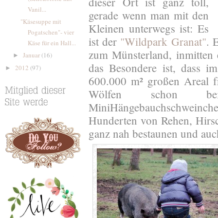
dieser Ort ist ganz toll,
Vanil...
gerade wenn man mit den
"Käsesuppe mit
Kleinen unterwegs ist: Es
Pogatschen"- vier
ist der
"Wildpark Granat"
. 
Käse für ein Hall...
zum Münsterland, inmitten 
Januar
(16)
►
das Besondere ist, dass im
2012
(97)
►
600.000 m² großen Areal f
Wölfen schon b
MiniHängebauchschweinch
Hunderten von Rehen, Hirsc
ganz nah bestaunen und auc