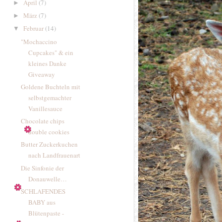
April
(7)
►
März
(7)
►
Februar
(14)
▼
"Mochaccino
Cupcakes" & ein
kleines Danke
Giveaway
Goldene Buchteln mit
selbstgemachter
Vanillesauce
Chocolate chips
double cookies
Butter Zuckerkuchen
nach Landfrauenart
Die Sinfonie der
Donauwelle…
SCHLAFENDES
BABY aus
Blütenpaste -