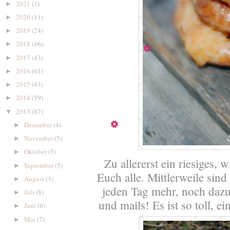
2021
(1)
►
2020
(11)
►
2019
(24)
►
2018
(46)
►
2017
(43)
►
2016
(61)
►
2015
(43)
►
2014
(59)
►
2013
(87)
▼
Dezember
(4)
►
November
(5)
►
Oktober
(5)
►
Zu allererst ein riesiges,
September
(5)
►
Euch alle. Mittlerweile sin
August
(3)
►
jeden Tag mehr, noch daz
Juli
(8)
►
und mails! Es ist so toll, 
Juni
(6)
►
Mai
(7)
►