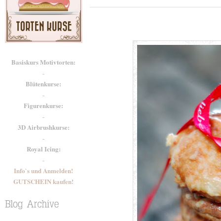
Basiskurs Motivtorten:
-
Blütenkurse:
-
Figurenkurse:
-
3D Airbrushkurse:
-
Royal Icing:
-
Info`s und Anmelden!
GUTSCHEIN kaufen!