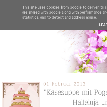
This site uses cookies from Google to deliver its s
are shared with Google along with performance and
statistics, and to detect and address abuse.
ÜBER MICH
KOOPERATION
TORTEN / KUCHEN /
LEA