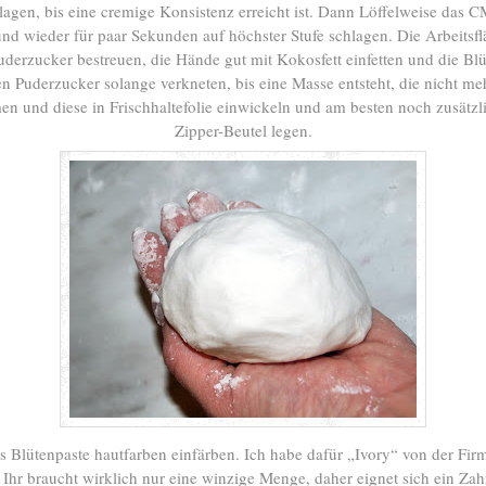
lagen, bis eine cremige Konsistenz erreicht ist. Dann Löffelweise das 
nd wieder für paar Sekunden auf höchster Stufe schlagen. Die Arbeitsf
Puderzucker bestreuen, die Hände gut mit Kokosfett einfetten und die Blü
en Puderzucker solange verkneten, bis eine Masse entsteht, die nicht meh
en und diese in Frischhaltefolie einwickeln und am besten noch zusätzli
Zipper-Beutel legen.
 Blütenpaste hautfarben einfärben. Ich habe dafür „Ivory“ von der Fir
 Ihr braucht wirklich nur eine winzige Menge, daher eignet sich ein Za