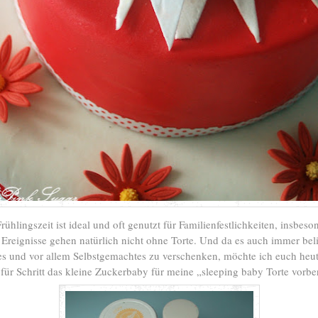
rühlingszeit ist ideal und oft genutzt für Familienfestlichkeiten, insbeso
e Ereignisse gehen natürlich nicht ohne Torte. Und da es auch immer beli
s und vor allem Selbstgemachtes zu verschenken, möchte ich euch heut
t für Schritt das kleine Zuckerbaby für meine „sleeping baby Torte vorber