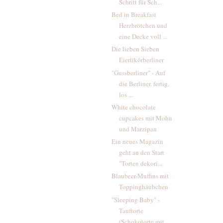
Schritt für Sch...
Bed in Breakfast
Herzbrötchen und
eine Decke voll ...
Die lieben Sieben
Eierlikörberliner
"Gussberliner" - Auf
die Berliner, fertig,
los ...
White chocolate
cupcakes mit Mohn
und Marzipan
Ein neues Magazin
geht an den Start
"Torten dekori...
Blaubeer-Muffins mit
Toppinghäubchen
"Sleeping Baby" -
Tauftorte
(Schokotorte mit