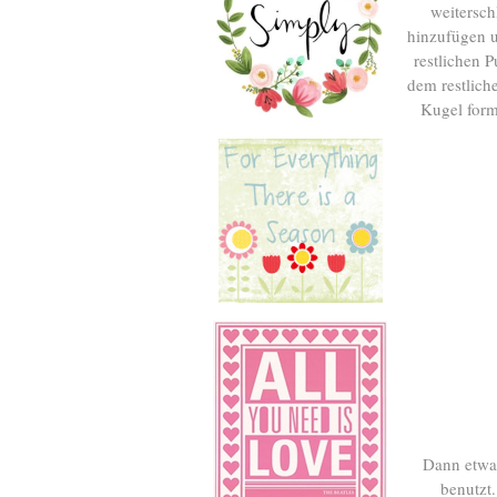
weitersch
hinzufügen u
restlichen 
dem restlich
Kugel form
Dann etwas
benutzt.