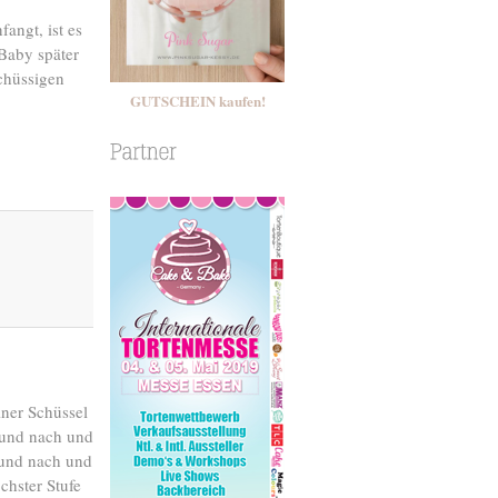
angt, ist es
Baby später
schüssigen
GUTSCHEIN kaufen!
iner Schüssel
 und nach und
 und nach und
chster Stufe