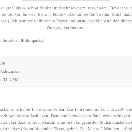
st aus Silikon, schön flexibel und sehr leicht zu verwenden. Bevor ihr anf
ie mould von innen mit etwas Puderzucker zu bestäuben (damit sich das 
 löst). Ich benutze dafür einen Pinsel und puste anschließend den über
Puderzucker heraus.
Blütenpaste
t ihr etwas
:
eiß
Puderzucker
tr. TL CMC
ker eine halbe Tasse extra stellen. Das Ei trennen und das Eiweiß in e
eebesen kurz aufschlagen. Dann auf schwächster Stufe weiterschlagen
erzucker dazu rühren. Maschine auf den langsamsten Stufen einstellen
derzucker (bis auf die halbe Tasse) geben. Die Masse 2 Minuten auf hö