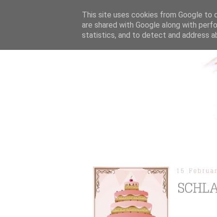
This site uses cookies from Google to de
are shared with Google along with perfo
statistics, and to detect and address a
ÜBER MICH
KOOPERAT