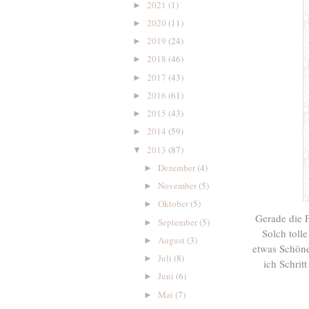
2021
(1)
►
2020
(11)
►
2019
(24)
►
2018
(46)
►
2017
(43)
►
2016
(61)
►
2015
(43)
►
2014
(59)
►
2013
(87)
▼
Dezember
(4)
►
November
(5)
►
Oktober
(5)
►
Gerade die F
September
(5)
►
Solch toll
August
(3)
►
etwas Schöne
Juli
(8)
►
ich Schrit
Juni
(6)
►
Mai
(7)
►