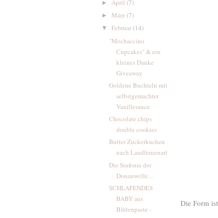
April
(7)
►
März
(7)
►
Februar
(14)
▼
"Mochaccino
Cupcakes" & ein
kleines Danke
Giveaway
Goldene Buchteln mit
selbstgemachter
Vanillesauce
Chocolate chips
double cookies
Butter Zuckerkuchen
nach Landfrauenart
Die Sinfonie der
Donauwelle…
SCHLAFENDES
BABY aus
Die Form ist
Blütenpaste -