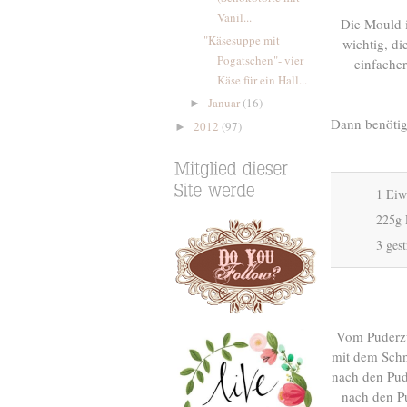
Vanil...
Die Mould i
"Käsesuppe mit
wichtig, d
Pogatschen"- vier
einfacher
Käse für ein Hall...
Januar
(16)
►
Dann benötig
2012
(97)
►
1 Eiw
225g 
3 ges
Vom Puderzuc
mit dem Schn
nach den Pud
nach den Pu