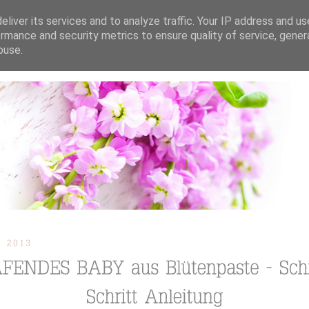
liver its services and to analyze traffic. Your IP address and u
rmance and security metrics to ensure quality of service, gene
buse.
ION
TORTEN / KUCHEN / CUPCAKES
REZEPTE
TUTORIAL