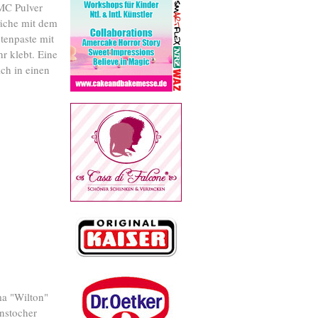
CMC Pulver
läche mit dem
tenpaste mit
r klebt. Eine
ch in einen
ma "Wilton"
hnstocher