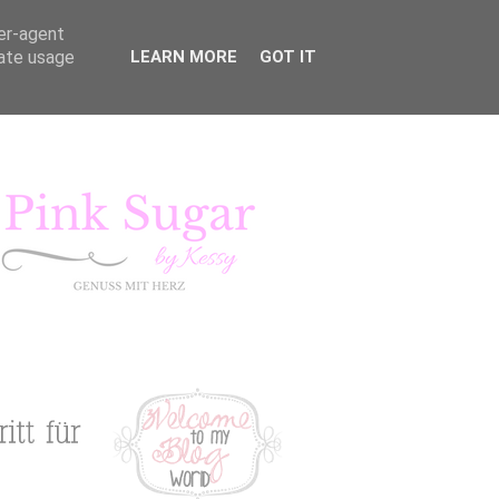
ser-agent
rate usage
LEARN MORE
GOT IT
KURSE
LIFESTYLE
Pink Sugar