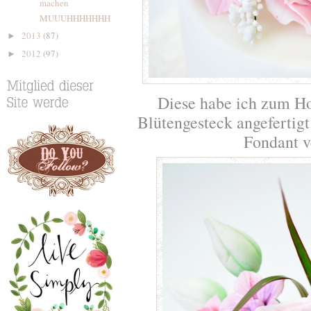
machen
MUUUHHHHHHH
2013
(87)
►
2012
(97)
►
Diese habe ich zum Ho
Blütengesteck angefertig
Fondant v