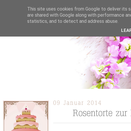
This site uses cookies from Google to deliver its s
are shared with Google along with performance and
statistics, and to detect and address abuse.
ÜBER MICH
KOOPERATION
TORTEN / KUCHEN /
LEA