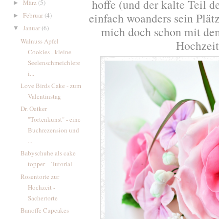
hoffe (und der kalte Teil 
März
(5)
►
einfach woanders sein Plätz
Februar
(4)
►
Januar
(6)
mich doch schon mit de
▼
Walnuss Apfel
Hochzeit
Cookies - kleine
Seelenschmeichlere
i...
Love Birds Cake - zum
Valentinstag
Dr. Oetker
"Tortenkunst" - eine
Buchrezension und
...
Babyschuhe als cake
topper – Tutorial
Rosentorte zur
Hochzeit -
Sachertorte
Banoffe Cupcakes