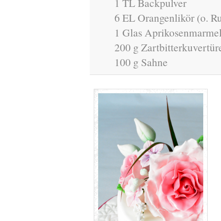
1 TL Backpulver
6 EL Orangenlikör (o. R
1 Glas Aprikosenmarme
200 g Zartbitterkuvertür
100 g Sahne