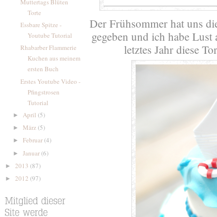
Muttertags Blüten
Torte
Der Frühsommer hat uns di
Essbare Spitze -
gegeben und ich habe Lus
Youtube Tutorial
letztes Jahr diese T
Rhabarber Flammerie
Kuchen aus meinem
ersten Buch
Erstes Youtube Video -
Pfingstrosen
Tutorial
April
(5)
►
März
(5)
►
Februar
(4)
►
Januar
(6)
►
2013
(87)
►
2012
(97)
►