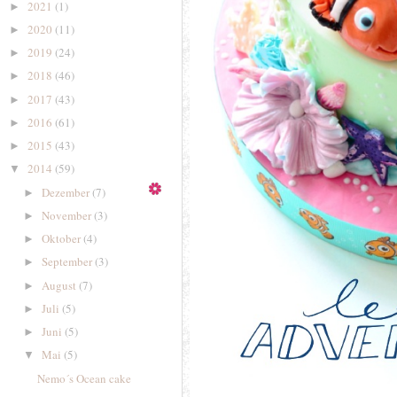
2021
(1)
►
2020
(11)
►
2019
(24)
►
2018
(46)
►
2017
(43)
►
2016
(61)
►
2015
(43)
►
2014
(59)
▼
Dezember
(7)
►
November
(3)
►
Oktober
(4)
►
September
(3)
►
August
(7)
►
Juli
(5)
►
Juni
(5)
►
Mai
(5)
▼
Nemo´s Ocean cake