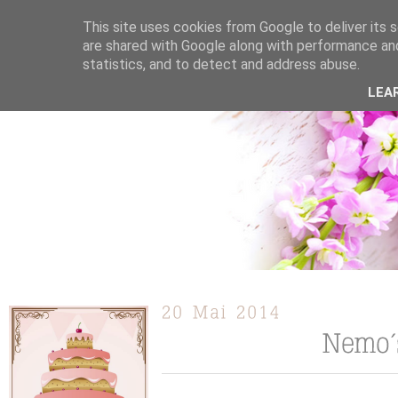
This site uses cookies from Google to deliver its s
are shared with Google along with performance and
statistics, and to detect and address abuse.
ÜBER MICH
KOOPERATION
TORTEN / KUCHEN /
LEA