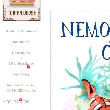
Basiskurs Motivtorten:
-
Blütenkurse:
-
Figurenkurse:
-
3D Airbrushkurse:
-
Royal Icing:
-
Info`s und Anmelden!
GUTSCHEIN kaufen!