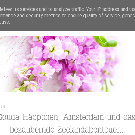
liver its services and to analyze traffic. Your IP address and u
rmance and security metrics to ensure quality of service, gene
buse.
ION
TORTEN / KUCHEN / CUPCAKES
REZEPTE
TUTORIAL