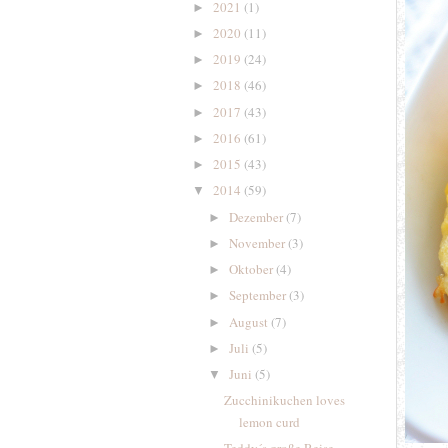
2021
(1)
►
2020
(11)
►
2019
(24)
►
2018
(46)
►
2017
(43)
►
2016
(61)
►
2015
(43)
►
2014
(59)
▼
Dezember
(7)
►
November
(3)
►
Oktober
(4)
►
September
(3)
►
August
(7)
►
Juli
(5)
►
Juni
(5)
▼
Zucchinikuchen loves
lemon curd
Teddy´s große Reise