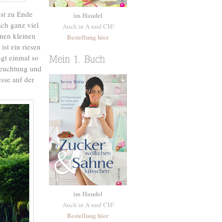
st zu Ende
im Handel
ach ganz viel
Auch in A und CH!
inen kleinen
Bestellung hier
st ein riesen
ngt einmal so
eleuchtung und
sse auf der
im Handel
Auch in A und CH!
Bestellung hier