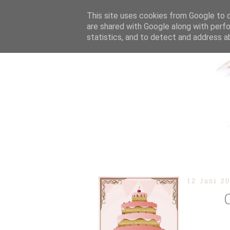
This site uses cookies from Google to de
are shared with Google along with perfo
statistics, and to detect and address a
ÜBER MICH
KOOPERAT