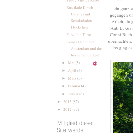
Rustikale Kirsch
ein ganz 
Galettes mit
gegangen und
Schokoladen
Arbeit, da 
Flöckchen
"Anti Luxus 
Conni Buch F
Porzellan Torte
übernachten. 
Gouda Häppchen,
los ging e
Amsterdam und das
bezaubernde Zeel...
Mai
(5)
►
April
(5)
►
März
(5)
►
Februar
(4)
►
Januar
(6)
►
2013
(87)
►
2012
(97)
►