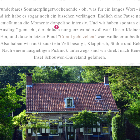
wunderbares Sommerpfingstwochenende - oh, was für ein langes Wort - i
 ich habe es sogar noch ein bisschen verlängert. Endlich eine Pause n
genießt man die Momente doppelt so intensiv. Und wir haben spontan e
Ausflug " gemacht, der einfach nur ganz wundervoll war! Unser Kleiner i
an, und da sein letzter Band "
Conni geht zelten
" war, wollte er unbedi
Also haben wir rucki zucki ein Zelt besorgt, Klapptisch, Stühle und B
s. Nach einem ausgiebigen Picknick unterwegs sind wir direkt nach Rene
Insel Schouwen-Duiveland gefahren.