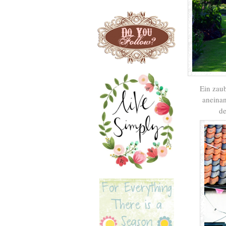
Ein zaub
aneinan
d