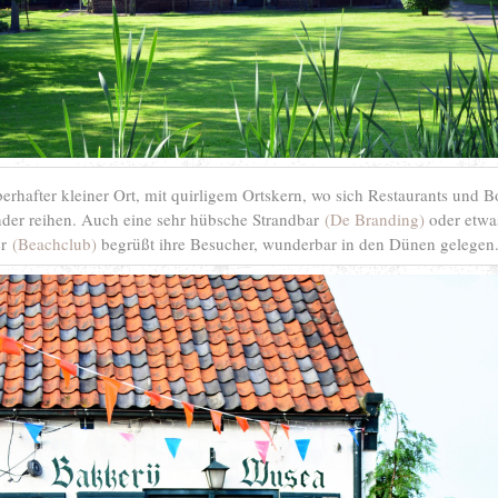
erhafter kleiner Ort, mit quirligem Ortskern, wo sich Restaurants und 
der reihen. Auch eine sehr hübsche Strandbar
(De Branding)
oder etwa
er
(Beachclub)
begrüßt ihre Besucher, wunderbar in den Dünen gelegen