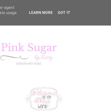
ser-agent
rate usage
LEARN MORE
GOT IT
KURSE
LIFESTYLE
Pink Sugar