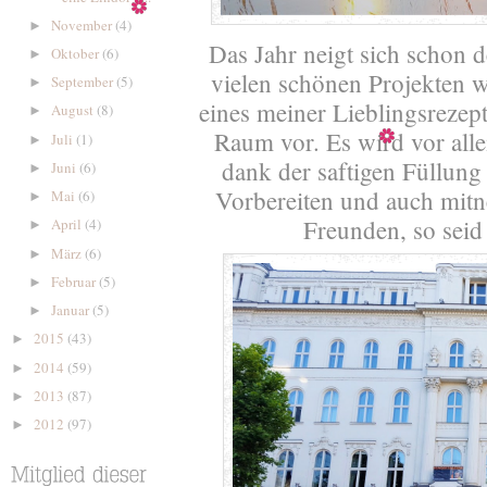
November
(4)
►
Das Jahr neigt sich schon
Oktober
(6)
►
vielen schönen Projekten we
September
(5)
►
eines meiner Lieblingsrezep
August
(8)
►
Raum vor. Es wird vor all
Juli
(1)
►
dank der saftigen Füllung 
Juni
(6)
►
Vorbereiten und auch mitn
Mai
(6)
►
Freunden, so seid 
April
(4)
►
März
(6)
►
Februar
(5)
►
Januar
(5)
►
2015
(43)
►
2014
(59)
►
2013
(87)
►
2012
(97)
►