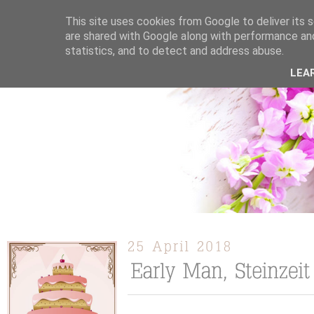
This site uses cookies from Google to deliver its s
are shared with Google along with performance and
statistics, and to detect and address abuse.
ÜBER MICH
KOOPERATION
TORTEN / KUCHEN /
LEA