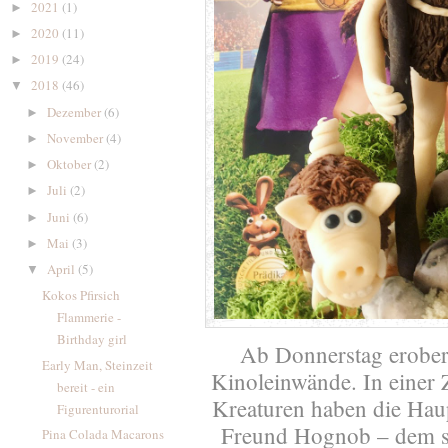
2021
(1)
►
2020
(11)
►
2019
(24)
►
2018
(46)
▼
Dezember
(6)
►
November
(4)
►
Oktober
(2)
►
Juli
(2)
►
Juni
(6)
►
Mai
(3)
►
April
(5)
▼
Kokos Pfirsich
Flammerie -
Birthday girl
Ab Donnerstag erober
Early Man, Steinzeit
Kinoleinwände. In einer 
bereit - ein
Kreaturen haben die Haup
Figurenturorial
Freund Hognob – dem s
Pina Colada Macarons