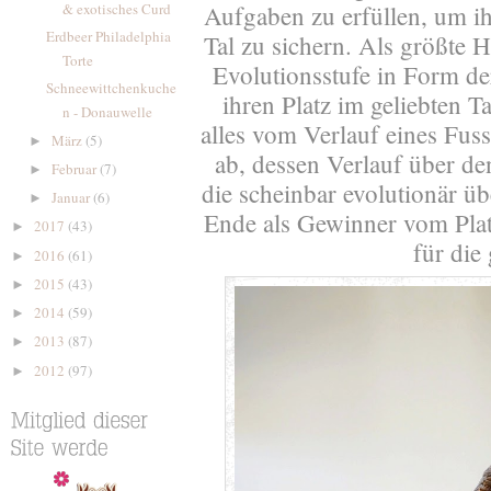
Aufgaben zu erfüllen, um i
& exotisches Curd
Erdbeer Philadelphia
Tal zu sichern. Als größte 
Torte
Evolutionsstufe in Form de
Schneewittchenkuche
ihren Platz im geliebten T
n - Donauwelle
alles vom Verlauf eines Fus
März
(5)
►
ab, dessen Verlauf über de
Februar
(7)
►
die scheinbar evolutionär ü
Januar
(6)
►
Ende als Gewinner vom Pla
2017
(43)
►
für die
2016
(61)
►
2015
(43)
►
2014
(59)
►
2013
(87)
►
2012
(97)
►