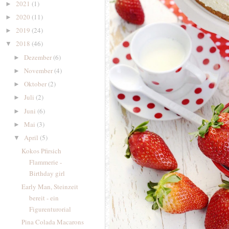
2021
(1)
►
2020
(11)
►
2019
(24)
►
2018
(46)
▼
Dezember
(6)
►
November
(4)
►
Oktober
(2)
►
Juli
(2)
►
Juni
(6)
►
Mai
(3)
►
April
(5)
▼
Kokos Pfirsich
Flammerie -
Birthday girl
Early Man, Steinzeit
bereit - ein
Figurenturorial
Pina Colada Macarons