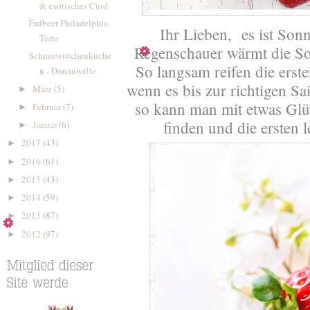
& exotisches Curd
Erdbeer Philadelphia
Ihr Lieben, es ist Son
Torte
Regenschauer wärmt die So
Schneewittchenkuche
So langsam reifen die erst
n - Donauwelle
wenn es bis zur richtigen Sa
März
(5)
►
so kann man mit etwas Glü
Februar
(7)
►
finden und die ersten 
Januar
(6)
►
2017
(43)
►
2016
(61)
►
2015
(43)
►
2014
(59)
►
2013
(87)
►
2012
(97)
►