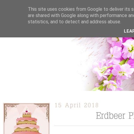
This site uses cookies from Google to deliver its s
are shared with Google along with performance and
statistics, and to detect and address abuse.
ÜBER MICH
KOOPERATION
TORTEN / KUCHEN /
LEA