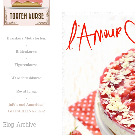
Basiskurs Motivtorten:
-
Blütenkurse:
-
Figurenkurse:
-
3D Airbrushkurse:
-
Royal Icing:
-
Info`s und Anmelden!
GUTSCHEIN kaufen!