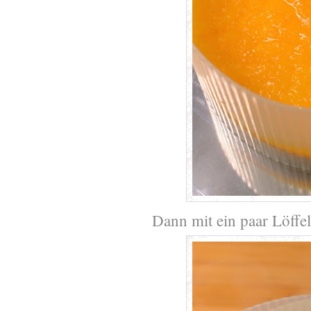
Dann mit ein paa
r Löff