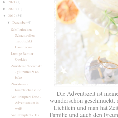
2021
(1)
►
2020
(11)
►
2019
(24)
▼
Dezember
(6)
▼
Schillerlocken -
Schaumrollen
Trubotschki
Cannoncini
Lustige Rentier
Cookies
Zimtstern Cheesecake
- glutenfrei & no
bake
Zimtsterne -
himmlische Grüße
Die Adventszeit ist meine
Vanillekipferl Torte -
wunderschön geschmückt, d
Adventstraum in
Lichtlein und man hat Zeit
weiß
Familie und auch den Freund
Vanillekipferl - Das