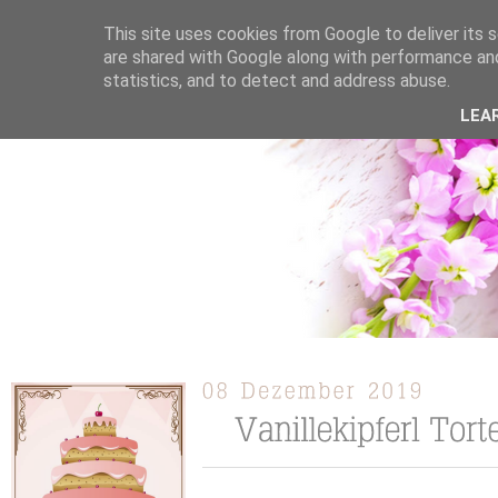
This site uses cookies from Google to deliver its s
are shared with Google along with performance and
statistics, and to detect and address abuse.
ÜBER MICH
KOOPERATION
TORTEN / KUCHEN /
LEA