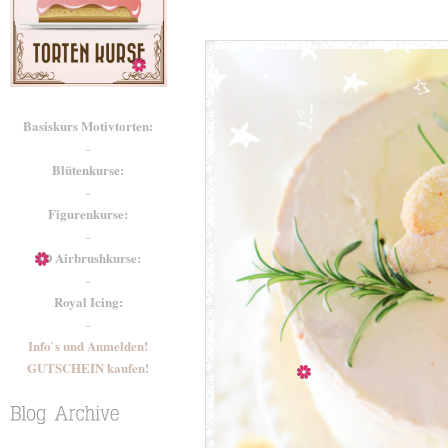
Basiskurs Motivtorten:
-
Blütenkurse:
-
Figurenkurse:
-
3D Airbrushkurse:
-
Royal Icing:
-
Info`s und Anmelden!
GUTSCHEIN kaufen!