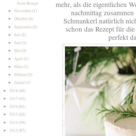
mehr, als die eigentlichen 
beste Rezept
nachmittag zusammen si
November
(1)
►
Oktober
(4)
Schmankerl natürlich nich
►
September
(2)
schon das Rezept für die
►
Juli
(2)
perfekt d
►
Juni
(1)
►
Mai
(3)
►
April
(1)
►
März
(1)
►
Februar
(2)
►
Januar
(1)
►
2018
(46)
►
2017
(43)
►
2016
(61)
►
2015
(43)
►
2014
(59)
►
2013
(87)
►