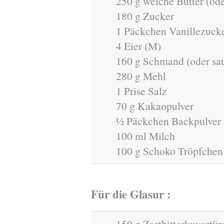
250 g weiche Butter (od
180 g Zucker
1 Päckchen Vanillezuck
4 Eier (M)
160 g Schmand (oder sa
280 g Mehl
1 Prise Salz
70 g Kakaopulver
½ Päckchen Backpulver
100 ml Milch
100 g Schoko Tröpfchen Z
Für die Glasur :
150 g Zartbitterkuvertür