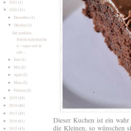
2021
(1)
►
2020
(11)
▼
Dezember
(1)
►
Oktober
(1)
▼
Der perfekte
Schokoladenkuche
n – super soft &
saft...
Juni
(1)
►
Mai
(2)
►
April
(2)
►
März
(2)
►
Februar
(2)
►
2019
(24)
►
2018
(46)
►
2017
(43)
►
Dieser Kuchen ist ein wah
2016
(61)
►
die Kleinen, so wünschen si
2015
(43)
►