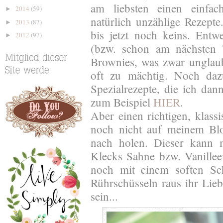
am liebsten einen einfa
2014
(59)
►
natürlich unzählige Rezepte
2013
(87)
►
bis jetzt noch keins. Entw
2012
(97)
►
(bzw. schon am nächsten 
Brownies, was zwar unglaub
oft zu mächtig. Noch daz
Spezialrezepte, die ich da
zum Beispiel
HIER
.
Aber einen richtigen, klas
noch nicht auf meinem Blo
nach holen. Dieser kann 
Klecks Sahne bzw. Vanilleei
noch mit einem soften Sch
Rührschüsseln raus ihr Liebe
sein...