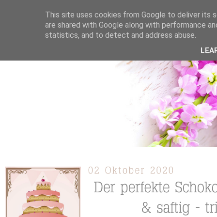
This site uses cookies from Google to deliver its s
are shared with Google along with performance and
statistics, and to detect and address abuse.
ÜBER MICH
KOOPERATION
TORTEN / KUCHEN /
LEA