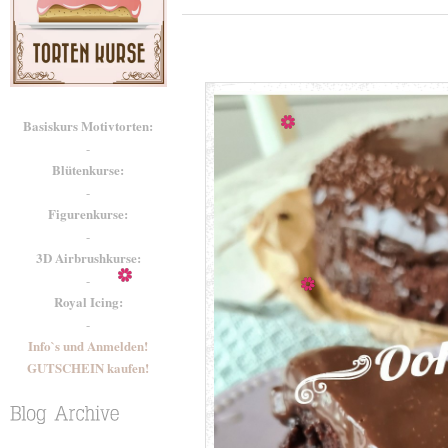
Basiskurs Motivtorten:
-
Blütenkurse:
-
Figurenkurse:
-
3D Airbrushkurse:
-
Royal Icing:
-
Info`s und Anmelden!
GUTSCHEIN kaufen!