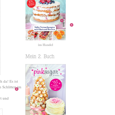
im Handel
 da! Es ist
 Schlitten im
rt und