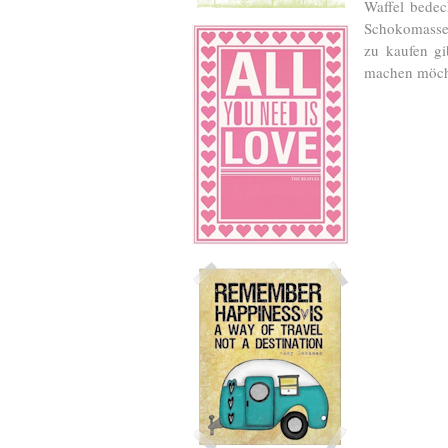
Waffel bedec
Schokomasse g
zu kaufen gi
machen möcht