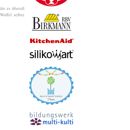
die es überall
Waffel selber