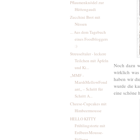
Pflaumenknödel zur
Hüttengaudi
Zucchini Brot mit
Nüssen
... Aus dem Tagebuch
eines Foodbloggers
:)
Streuseltaler - leckere
Teilchen mit Äpfeln
Noch dazu wa
und Ki...
wirklich was
„MMF -
haben wir di
MarshMellowFond
wurde die ka
ant„ – Schritt für
eine schöne
Schritt A...
Cheese-Cupcakes mit
Himbeermousse
HELLO KITTY
Frühlingstorte mit
Erdbeer-Mousse-
Füllung