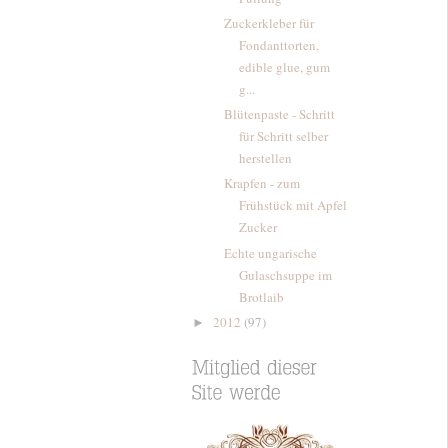
Zuckerkleber für
Fondanttorten,
edible glue, gum
g...
Blütenpaste - Schritt
für Schritt selber
herstellen
Krapfen - zum
Frühstück mit Apfel
Zucker
Echte ungarische
Gulaschsuppe im
Brotlaib
2012
(97)
►