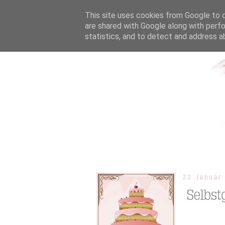
This site uses cookies from Google to de
are shared with Google along with perfo
statistics, and to detect and address a
ÜBER MICH
KOOPERAT