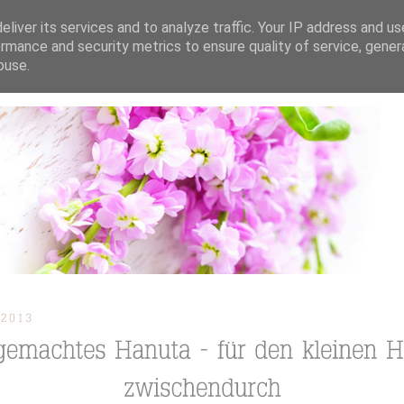
liver its services and to analyze traffic. Your IP address and u
rmance and security metrics to ensure quality of service, gene
buse.
ION
TORTEN / KUCHEN / CUPCAKES
REZEPTE
TUTORIAL