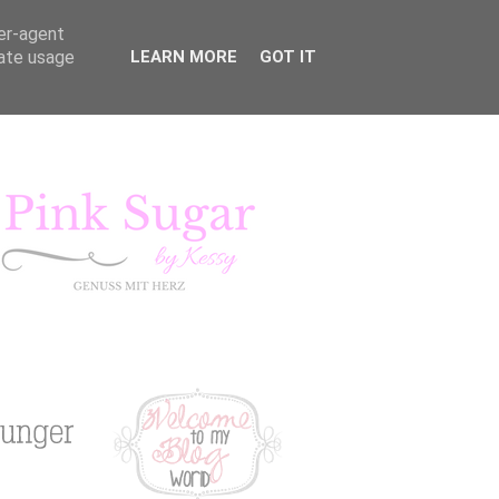
ser-agent
rate usage
LEARN MORE
GOT IT
KURSE
LIFESTYLE
Pink Sugar