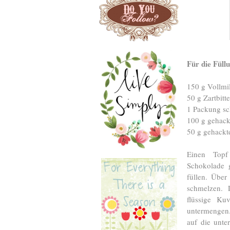
Für die Füll
150 g Vollmi
50 g Zartbitt
1 Packung sc
100 g gehack
50 g gehackt
Einen Top
Schokolade 
füllen. Übe
schmelzen. 
flüssige Ku
untermengen
auf die unte