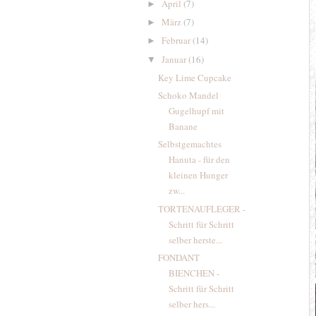
April
(7)
►
März
(7)
►
Februar
(14)
►
Januar
(16)
▼
Key Lime Cupcake
Schoko Mandel
Gugelhupf mit
Banane
Selbstgemachtes
Hanuta - für den
kleinen Hunger
zw...
TORTENAUFLEGER -
Schritt für Schritt
selber herste...
FONDANT
BIENCHEN -
Schritt für Schritt
selber hers...