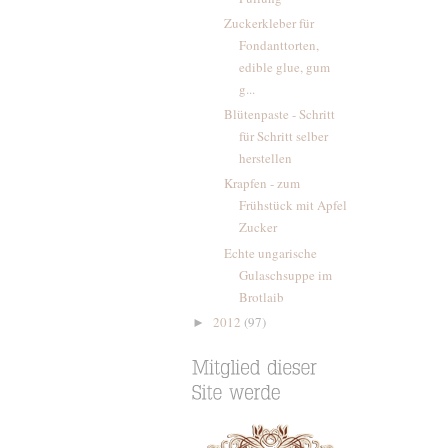
Zuckerkleber für
Fondanttorten,
edible glue, gum
g...
Blütenpaste - Schritt
für Schritt selber
herstellen
Krapfen - zum
Frühstück mit Apfel
Zucker
Echte ungarische
Gulaschsuppe im
Brotlaib
2012
(97)
►