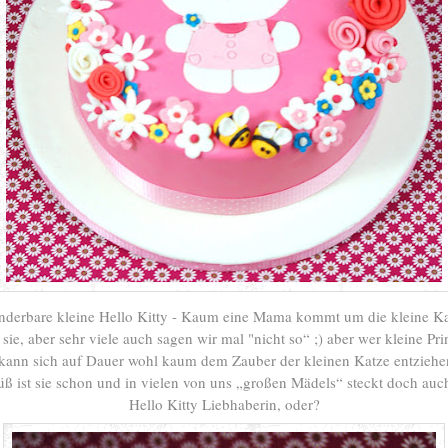
derbare kleine Hello Kitty - Kaum eine Mama kommt um die kleine K
 sie, aber sehr viele auch sagen wir mal "nicht so“ ;) aber wer kleine Pr
kann sich auf Dauer wohl kaum dem Zauber der kleinen Katze entzieh
süß ist sie schon und in vielen von uns „großen Mädels“ steckt doch auc
Hello Kitty Liebhaberin, oder?