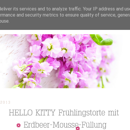
liver its services and to analyze traffic. Your IP address and u
rmance and security metrics to ensure quality of service, gene
buse.
ION
TORTEN / KUCHEN / CUPCAKES
REZEPTE
TUTORIAL