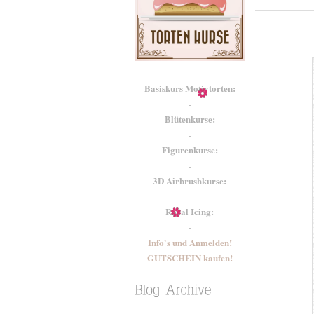
Basiskurs Motivtorten:
-
Blütenkurse:
-
Figurenkurse:
-
3D Airbrushkurse:
-
Royal Icing:
-
Info`s und Anmelden!
GUTSCHEIN kaufen!