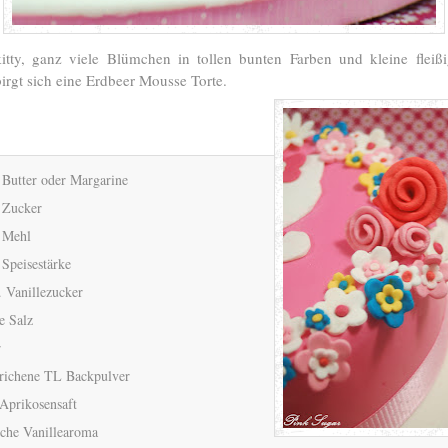
itty, ganz viele Blümchen in tollen bunten Farben und kleine fleiß
irgt sich eine Erdbeer Mousse Torte.
 Butter oder Margarine
 Zucker
 Mehl
 Speisestärke
. Vanillezucker
e Salz
r
trichene TL Backpulver
Aprikosensaft
sche Vanillearoma