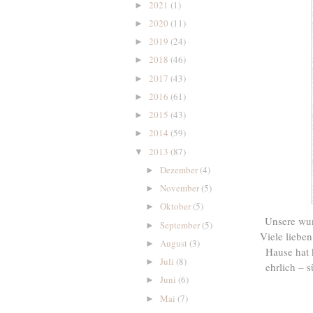
2021
(1)
►
2020
(11)
►
2019
(24)
►
2018
(46)
►
2017
(43)
►
2016
(61)
►
2015
(43)
►
2014
(59)
►
2013
(87)
▼
Dezember
(4)
►
November
(5)
►
Oktober
(5)
►
Unsere wun
September
(5)
►
Viele lieben
August
(3)
►
Hause hat 
Juli
(8)
►
ehrlich – 
Juni
(6)
►
Mai
(7)
►