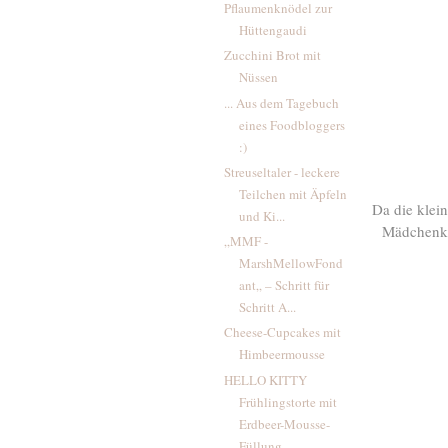
Pflaumenknödel zur
Hüttengaudi
Zucchini Brot mit
Nüssen
... Aus dem Tagebuch
eines Foodbloggers
:)
Streuseltaler - leckere
Teilchen mit Äpfeln
Da die kleine
und Ki...
Mädchenkra
„MMF -
MarshMellowFond
ant„ – Schritt für
Schritt A...
Cheese-Cupcakes mit
Himbeermousse
HELLO KITTY
Frühlingstorte mit
Erdbeer-Mousse-
Füllung