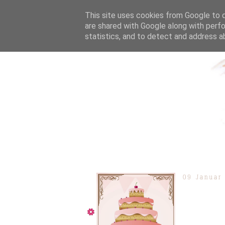
This site uses cookies from Google to de
are shared with Google along with perfo
statistics, and to detect and address a
ÜBER MICH
KOOPERAT