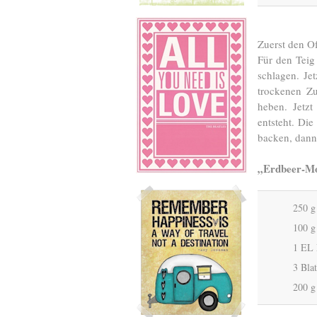
Zuerst den O
Für den Teig
schlagen. Je
trockenen Zu
heben. Jetz
entsteht. Di
backen, dann
„Erdbeer-Mo
250 g
100 g
1 EL 
3 Bla
200 g