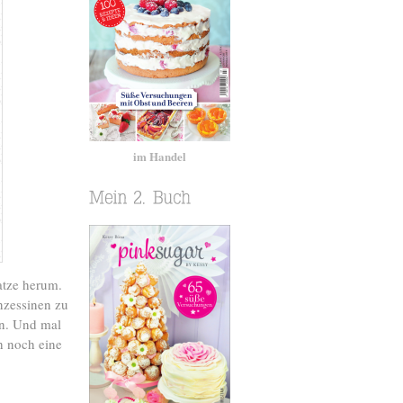
im Handel
atze herum.
inzessinen zu
en. Und mal
h noch eine