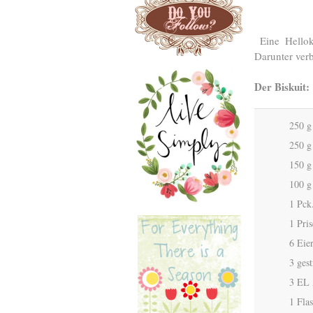
Eine Hellok
Darunter verb
Der Biskuit:
250 g
250 g
150 g
100 g
1 Pck
1 Pris
6 Eie
3 ges
3 EL 
1 Fla