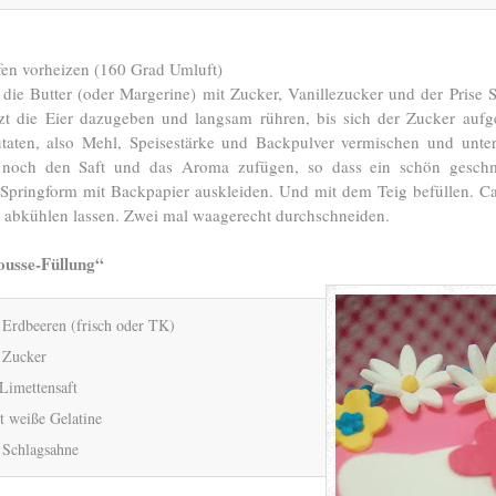
fen vorheizen (160 Grad Umluft)
 die Butter (oder Margerine) mit Zucker, Vanillezucker und der Prise 
tzt die Eier dazugeben und langsam rühren, bis sich der Zucker aufge
taten, also Mehl, Speisestärke und Backpulver vermischen und unte
t noch den Saft und das Aroma zufügen, so dass ein schön geschm
e Springform mit Backpapier auskleiden. Und mit dem Teig befüllen. C
 abkühlen lassen. Zwei mal waagerecht durchschneiden.
usse-Füllung“
 Erdbeeren (frisch oder TK)
 Zucker
Limettensaft
tt weiße Gelatine
 Schlagsahne