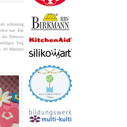
Salz schaumig
löst hat. Die
r die Eimasse
eidiger Teig
a. 40 Minuten