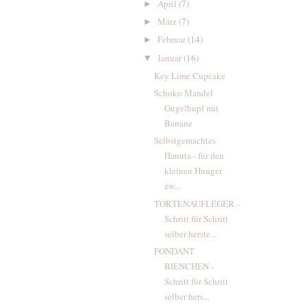
April
(7)
►
März
(7)
►
Februar
(14)
►
Januar
(16)
▼
Key Lime Cupcake
Schoko Mandel
Gugelhupf mit
Banane
Selbstgemachtes
Hanuta - für den
kleinen Hunger
zw...
TORTENAUFLEGER -
Schritt für Schritt
selber herste...
FONDANT
BIENCHEN -
Schritt für Schritt
selber hers...