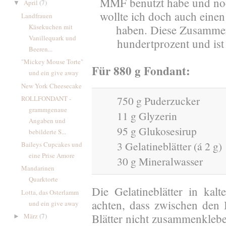
MMF benutzt habe und noc
April
(7)
▼
wollte ich doch auch einen
Landfrauen
Käsekuchen mit
haben. Diese Zusammen
Vanillequark und
hundertprozent und i
Beeren...
"Mickey Mouse Torte"
Für 880 g Fondant:
und ein give away
New York Cheesecake
750 g Puderzucker
ROLLFONDANT -
grammgenaue
11 g Glyzerin
Angaben und
95 g Glukosesirup
bebilderte S...
3 Gelatineblätter (á 2 g)
Baileys Cupcakes und
eine Prise Amore
30 g Mineralwasser
Mandarinen
Quarktorte
Die Gelatineblätter in ka
Lotta, das Osterlamm
achten, dass zwischen den B
und ein give away
Blätter nicht zusammenkleb
März
(7)
►