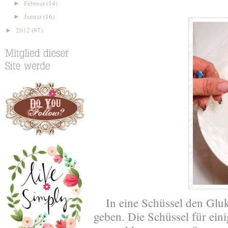
Februar
(14)
►
Januar
(16)
►
2012
(97)
►
In eine Schüssel den Glu
geben. Die Schüssel für ein