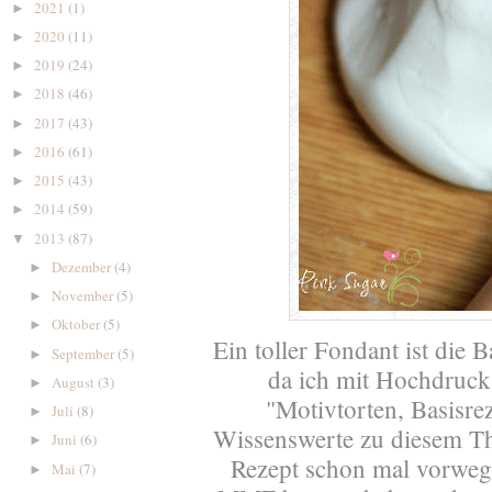
2021
(1)
►
2020
(11)
►
2019
(24)
►
2018
(46)
►
2017
(43)
►
2016
(61)
►
2015
(43)
►
2014
(59)
►
2013
(87)
▼
Dezember
(4)
►
November
(5)
►
Oktober
(5)
►
Ein toller Fondant ist die 
September
(5)
►
da ich mit Hochdruc
August
(3)
►
"Motivtorten, Basisre
Juli
(8)
►
Wissenswerte zu diesem The
Juni
(6)
►
Rezept schon mal vorweg
Mai
(7)
►