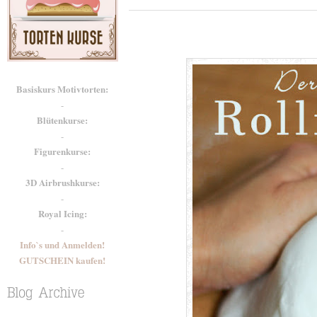
Basiskurs Motivtorten:
-
Blütenkurse:
-
Figurenkurse:
-
3D Airbrushkurse:
-
Royal Icing:
-
Info`s und Anmelden!
GUTSCHEIN kaufen!