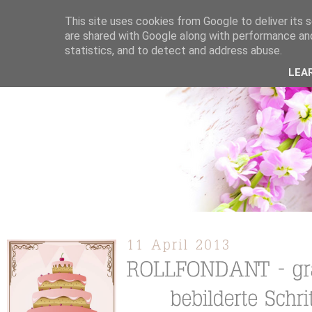
This site uses cookies from Google to deliver its s
are shared with Google along with performance and
statistics, and to detect and address abuse.
ÜBER MICH
KOOPERATION
TORTEN / KUCHEN /
LEA