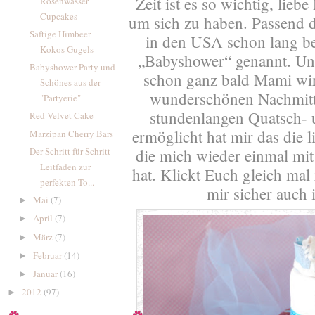
Zeit ist es so wichtig, lie
Rosenwasser
Cupcakes
um sich zu haben. Passend 
Saftige Himbeer
in den USA schon lang be
Kokos Gugels
„Babyshower“ genannt. Un
Babyshower Party und
schon ganz bald Mami wir
Schönes aus der
wunderschönen Nachmittag
"Partyerie"
stundenlangen Quatsch- u
Red Velvet Cake
ermöglicht hat mir das die 
Marzipan Cherry Bars
Der Schritt für Schritt
die mich wieder einmal mit 
Leitfaden zur
hat. Klickt Euch gleich mal 
perfekten To...
mir sicher auch 
Mai
(7)
►
April
(7)
►
März
(7)
►
Februar
(14)
►
Januar
(16)
►
2012
(97)
►