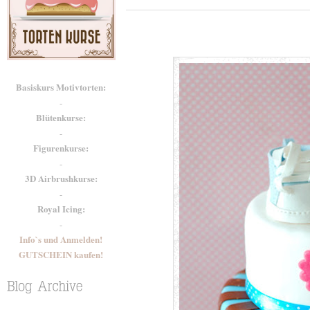
Basiskurs Motivtorten:
-
Blütenkurse:
-
Figurenkurse:
-
3D Airbrushkurse:
-
Royal Icing:
-
Info`s und Anmelden!
GUTSCHEIN kaufen!