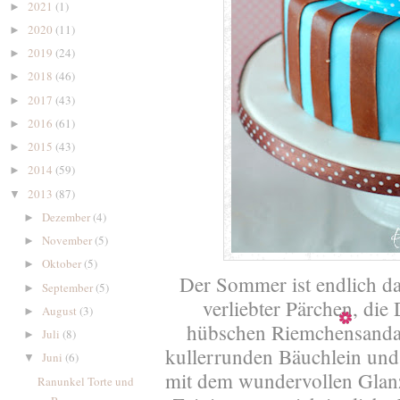
2021
(1)
►
2020
(11)
►
2019
(24)
►
2018
(46)
►
2017
(43)
►
2016
(61)
►
2015
(43)
►
2014
(59)
►
2013
(87)
▼
Dezember
(4)
►
November
(5)
►
Oktober
(5)
►
Der Sommer ist endlich da 
September
(5)
►
verliebter Pärchen, die
August
(3)
►
hübschen Riemchensandal
Juli
(8)
►
kullerrunden Bäuchlein und
Juni
(6)
▼
mit dem wundervollen Glanz
Ranunkel Torte und