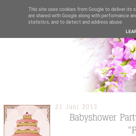
This site uses cookies from Google to deliver its s
are shared with Google along with performance and
statistics, and to detect and address abuse.
ÜBER MICH
KOOPERATION
TORTEN / KUCHEN /
LEA