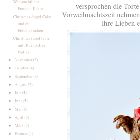
Weihnachtliche
versprochen die Torte 
Fondant Kekse
Vorweihnachtszeit nehmen s
Christmas Angel Cake
ihre Lieben e
und ein
Früchtekuchen
Christmas sweet table
mit Blueboxtree
Parties
November
(3)
►
Oktober
(4)
►
September
(3)
►
August
(7)
►
Juli
(5)
►
Juni
(5)
►
Mai
(5)
►
April
(5)
►
März
(5)
►
Februar
(4)
►