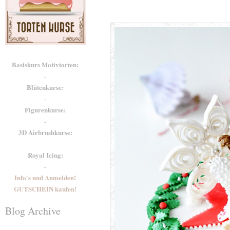
Basiskurs Motivtorten:
-
Blütenkurse:
-
Figurenkurse:
-
3D Airbrushkurse:
-
Royal Icing:
-
Info`s und Anmelden!
GUTSCHEIN kaufen!
Blog Archive