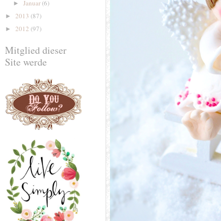
Januar
(6)
►
2013
(87)
►
2012
(97)
►
Mitglied dieser
Site werde