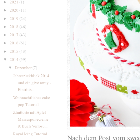
2021
(1)
►
2020
(11)
►
2019
(24)
►
2018
(46)
►
2017
(43)
►
2016
(61)
►
2015
(43)
►
2014
(59)
▼
Dezember
(7)
▼
Jahresrückblick 2014
und ein give away -
Eintritts...
Weihnachtliches cake
pop Tutorial
Zimttorte mit Apfel
Mascarponecreme
& Buch Verlosu...
Royal Icing Tutorial
Nach dem Post vom sweet