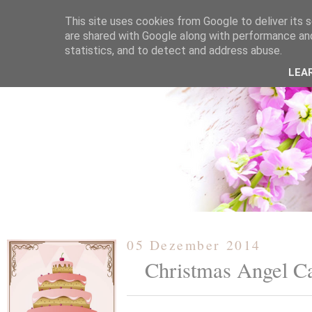
This site uses cookies from Google to deliver its s
are shared with Google along with performance and
statistics, and to detect and address abuse.
ÜBER MICH
KOOPERATION
TORTEN / KUCHEN /
LEA
05 Dezember 2014
Christmas Angel C