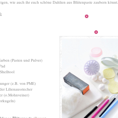
eigen, wie auch ihr euch schöne Dahlien aus Blütenpaste zaubern könnt..
l:
arben (Pasten und Pulver)
Pad
Shelltool
lunger (z.B. von PME)
der Lilienausstecher
er (o.Mohnveiner)
orkugeln)