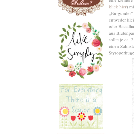
eine kleiner
klick hier
) m
„Burgunder“ 
entweder kle
oder Bastell
aus Blütenpa
sollte je ca.
einen Zahnst
Styroporkugel