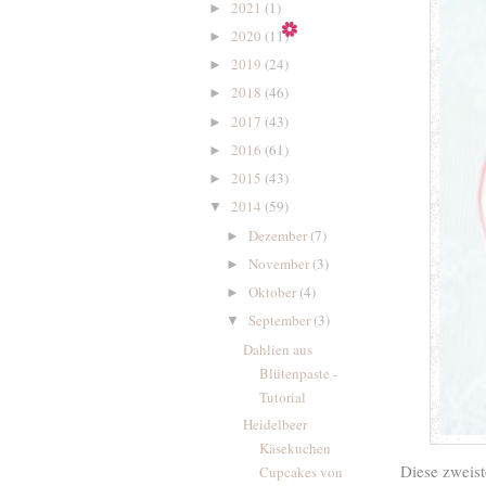
2021
(1)
►
2020
(11)
►
2019
(24)
►
2018
(46)
►
2017
(43)
►
2016
(61)
►
2015
(43)
►
2014
(59)
▼
Dezember
(7)
►
November
(3)
►
Oktober
(4)
►
September
(3)
▼
Dahlien aus
Blütenpaste -
Tutorial
Heidelbeer
Käsekuchen
Diese zweist
Cupcakes von