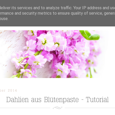
liver its services and to analyze traffic. Your IP address and u
rmance and security metrics to ensure quality of service, gene
buse.
ION
TORTEN / KUCHEN / CUPCAKES
REZEPTE
TUTORIAL