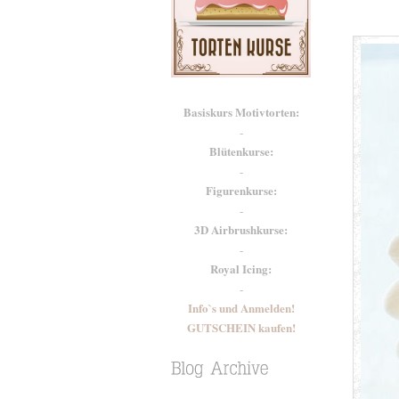
Basiskurs Motivtorten:
-
Blütenkurse:
-
Figurenkurse:
-
3D Airbrushkurse:
-
Royal Icing:
-
Info`s und Anmelden!
GUTSCHEIN kaufen!