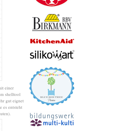
it einer
m shelltool
hr gut eignet
e es entsteht
uten).