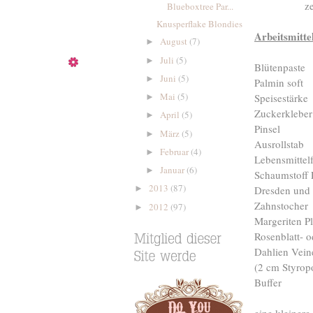
z
Blueboxtree Par...
Knusperflake Blondies
Arbeitsmitte
August
(7)
►
Juli
(5)
►
Blütenpaste
Juni
(5)
►
Palmin soft
Mai
(5)
Speisestärke
►
Zuckerkleber
April
(5)
►
Pinsel
März
(5)
►
Ausrollstab
Februar
(4)
►
Lebensmittelf
Januar
(6)
►
Schaumstoff 
2013
(87)
Dresden und 
►
Zahnstocher
2012
(97)
►
Margeriten P
Rosenblatt- o
Dahlien Vein
(2 cm Styrop
Buffer