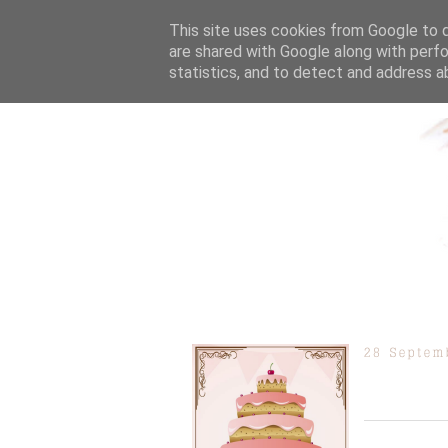
This site uses cookies from Google to de
are shared with Google along with perfo
statistics, and to detect and address a
ÜBER MICH
KOOPERAT