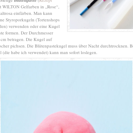
Blütenpaste
e Menge
(
Rezept
it WILTON Gelfarben in „Rose“,
altrosa einfärben. Man kann
ine Styroporkugeln (Tortenshops
aden) verwenden oder eine Kugel
ste formen. Der Durchmesser
 2 cm betragen. Die Kugel auf
ocher pichsen. Die Blütenpastekugel muss über Nacht durchtrocknen. B
 (die habe ich verwendet) kann man sofort loslegen.