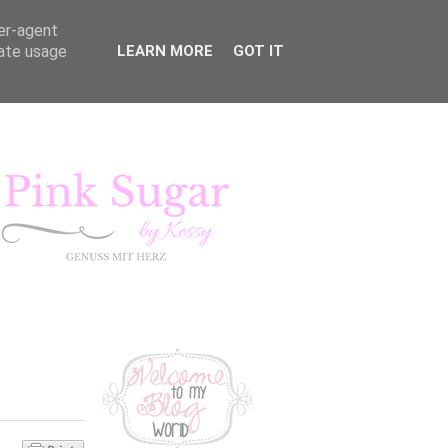
ser-agent
rate usage
LEARN MORE
GOT IT
KURSE
LIFESTYLE
Pink Sugar