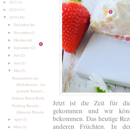
2021
(1)
►
2020
(11)
►
2019
(24)
▼
Dezember
(6)
►
November
(1)
►
Oktober
(4)
►
September
(2)
►
Juli
(2)
►
Juni
(1)
►
Mai
(3)
▼
Bananenbrot mit
Heidelbeeren - der
gesunde Kuchen ...
Erdbeer Baiser Rolle
Jetzt ist die Zeit für di
Pudding Brezeln -
gekommen und wir könn
Dänische Plunder
bekommen. Das heutige Reze
April
(1)
►
anderen Früchten. In de
März
(1)
►