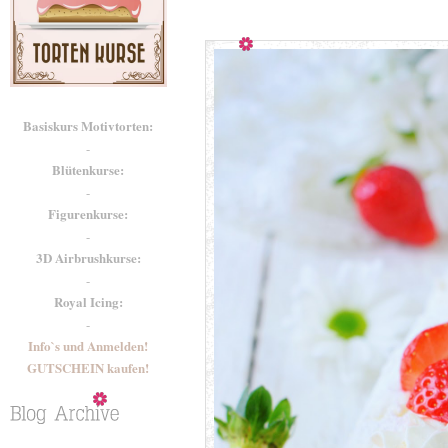
Basiskurs Motivtorten:
-
Blütenkurse:
-
Figurenkurse:
-
3D Airbrushkurse:
-
Royal Icing:
-
Info`s und Anmelden!
GUTSCHEIN kaufen!