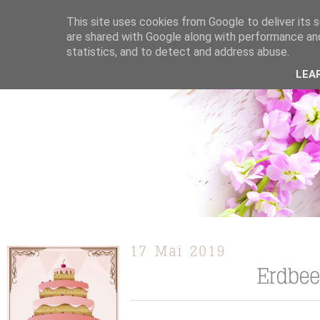
This site uses cookies from Google to deliver its s
are shared with Google along with performance and
statistics, and to detect and address abuse.
ÜBER MICH
KOOPERATION
TORTEN / KUCHEN /
LEA