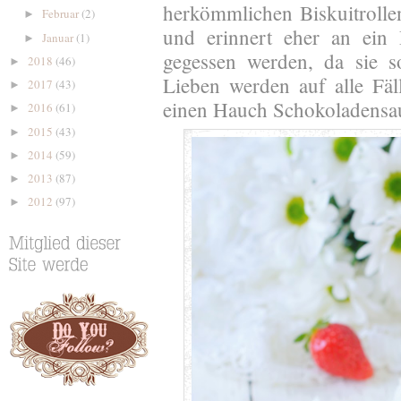
herkömmlichen Biskuitrollen,
Februar
(2)
►
und erinnert eher an ein D
Januar
(1)
►
gegessen werden, da sie s
2018
(46)
►
Lieben werden auf alle Fäl
2017
(43)
►
einen Hauch Schokoladens
2016
(61)
►
2015
(43)
►
2014
(59)
►
2013
(87)
►
2012
(97)
►