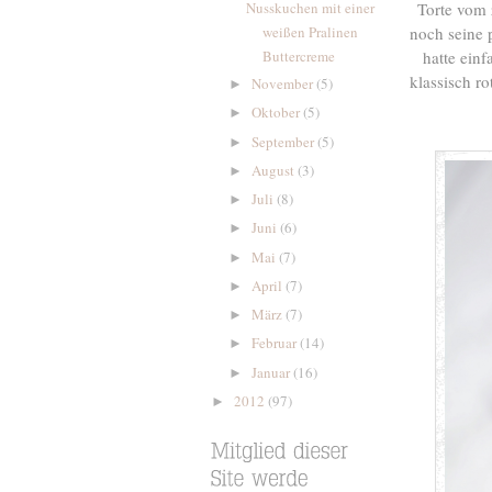
Nusskuchen mit einer
Torte vom 
weißen Pralinen
noch seine 
Buttercreme
hatte ein
klassisch r
November
(5)
►
Oktober
(5)
►
September
(5)
►
August
(3)
►
Juli
(8)
►
Juni
(6)
►
Mai
(7)
►
April
(7)
►
März
(7)
►
Februar
(14)
►
Januar
(16)
►
2012
(97)
►