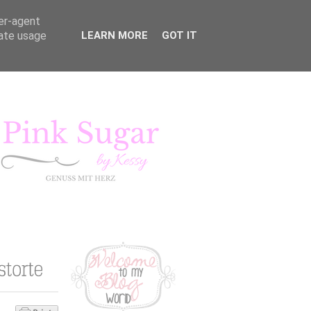
ser-agent
rate usage
LEARN MORE
GOT IT
KURSE
LIFESTYLE
Pink Sugar