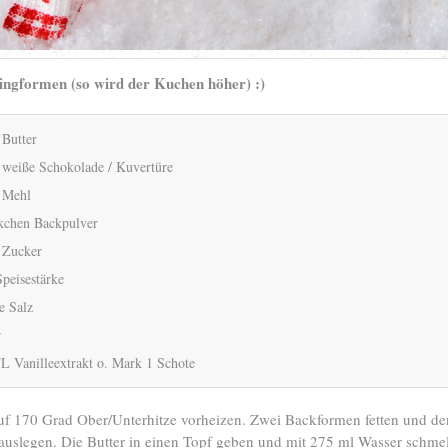
ingformen (so wird der Kuchen höher) :)
 Butter
 weiße Schokolade / Kuvertüre
 Mehl
kchen Backpulver
 Zucker
Speisestärke
e Salz
r
L Vanilleextrakt o. Mark 1 Schote
f 170 Grad Ober/Unterhitze vorheizen. Zwei Backformen fetten und d
auslegen. Die Butter in einen Topf geben und mit 275 ml Wasser schmelz