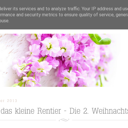
liver its services and to analyze traffic. Your IP address and u
rmance and security metrics to ensure quality of service, gene
buse.
ION
TORTEN / KUCHEN / CUPCAKES
REZEPTE
TUTORIAL