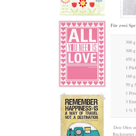
Für zwei Spr
300 g
300 g
450 g
1 Päc
160 g
50 g 
1 Pris
3 Eie
1 ½ T
Den Ofen au
Backpapier 