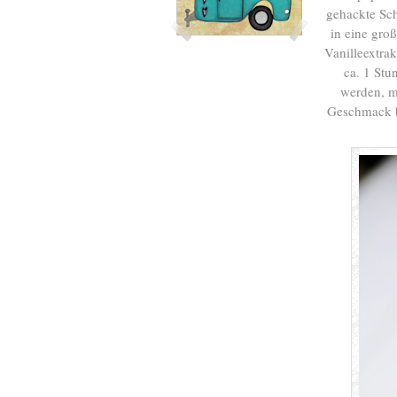
gehackte Sc
in eine gro
Vanilleextra
ca. 1 Stu
werden, m
Geschmack b