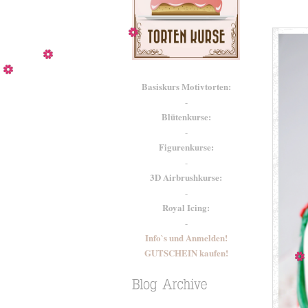
Basiskurs Motivtorten:
-
Blütenkurse:
-
Figurenkurse:
-
3D Airbrushkurse:
-
Royal Icing:
-
Info`s und Anmelden!
GUTSCHEIN kaufen!