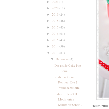
2021
(1)
►
2020
(11)
►
2019
(24)
►
2018
(46)
►
2017
(43)
►
2016
(61)
►
2015
(43)
►
2014
(59)
►
2013
(87)
▼
Dezember
(4)
▼
Das große Cake Pop
Tutorial
Rudi das kleine
Rentier - Die 2.
Weihnachtstorte
Eulen Torte - 3 D
Motivtorten -
Schritt für Schrit...
Heute zum 3