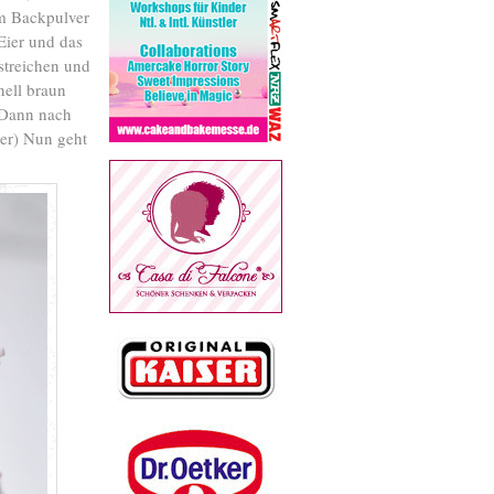
m Backpulver
Eier und das
streichen und
nell braun
 Dann nach
er) Nun geht