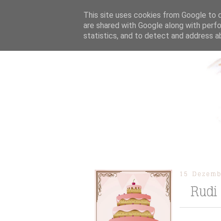
This site uses cookies from Google to de
are shared with Google along with perfo
statistics, and to detect and address a
ÜBER MICH
KOOPERAT