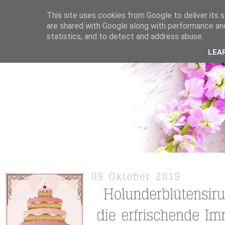
This site uses cookies from Google to deliver its s
are shared with Google along with performance and
statistics, and to detect and address abuse.
ÜBER MICH
KOOPERATION
TORTEN / KUCHEN /
LEA