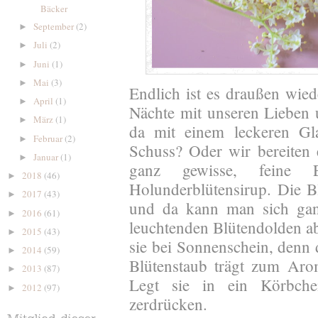
Bäcker
September
(2)
►
Juli
(2)
►
Juni
(1)
►
Mai
(3)
►
Endlich ist es draußen wie
April
(1)
►
Nächte mit unseren Lieben
März
(1)
►
da mit einem leckeren Gl
Februar
(2)
►
Schuss? Oder wir bereiten
Januar
(1)
►
ganz gewisse, feine E
2018
(46)
►
Holunderblütensirup. Die 
2017
(43)
►
und da kann man sich gan
2016
(61)
►
leuchtenden Blütendolden a
2015
(43)
►
sie bei Sonnenschein, denn d
2014
(59)
►
Blütenstaub trägt zum Arom
2013
(87)
►
Legt sie in ein Körbche
2012
(97)
►
zerdrücken.