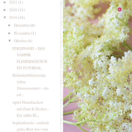
2021
(1)
►
2020
(11)
►
2019
(24)
▼
Dezember
(6)
►
November
(1)
►
Oktober
(4)
▼
FERDINAND – DAS
VAMPIR
FLEDERMÄUSCH
EN TUTORIAL
Holunderblütensirup
(ohne
Zitronensäure) – die
erf...
Apfel Pfannkuchen
mit Zimt & Zucker -
Ein süßer Kl...
Joghurtkruste - einfach
gutes Brot wie vom