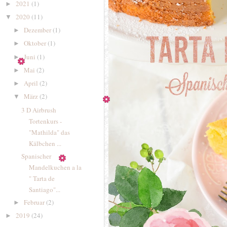
2021
(1)
►
2020
(11)
▼
Dezember
(1)
►
Oktober
(1)
►
Juni
(1)
►
Mai
(2)
►
April
(2)
►
März
(2)
▼
3 D Airbrush
Tortenkurs -
"Mathilda" das
Kälbchen ...
Spanischer
Mandelkuchen a la
" Tarta de
Santiago"...
Februar
(2)
►
2019
(24)
►