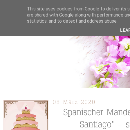
This site uses cookies from Google to deliver its s
are shared with Google along with performance and
statistics, and to detect and address abuse.
ÜBER MICH
KOOPERATION
TORTEN / KUCHEN /
LEA