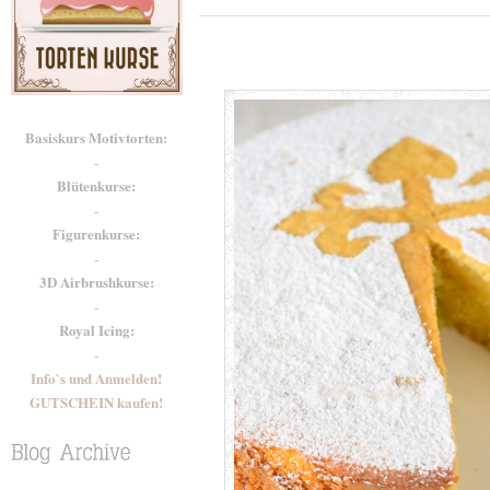
Basiskurs Motivtorten:
-
Blütenkurse:
-
Figurenkurse:
-
3D Airbrushkurse:
-
Royal Icing:
-
Info`s und Anmelden!
GUTSCHEIN kaufen!