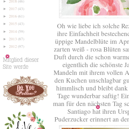
2018
(46)
►
2017
(43)
►
2016
(61)
►
2015
(43)
Oh wie liebe ich solche Re
►
2014
(59)
ihre Einfachheit bestechen
►
2013
(87)
►
üppige Mandelblüte im Apr
2012
(97)
►
zarten weiß - rosa Blüten s
Duft durch die schon warme 
eigentlich die schönste 
Mandeln mit ihrem vollen 
den Kuchen unschlagbar gu
himmlisch und bleibt dank
Tage wunderbar saftig! Ein
man für den nächsten Tag s
Santiago hat ihren Urs
Puderzucker erinnert an de