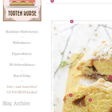
Basiskurs Motivtorten:
-
Blütenkurse:
-
Figurenkurse:
-
3D Airbrushkurse:
-
Royal Icing:
-
Info`s und Anmelden!
GUTSCHEIN kaufen!