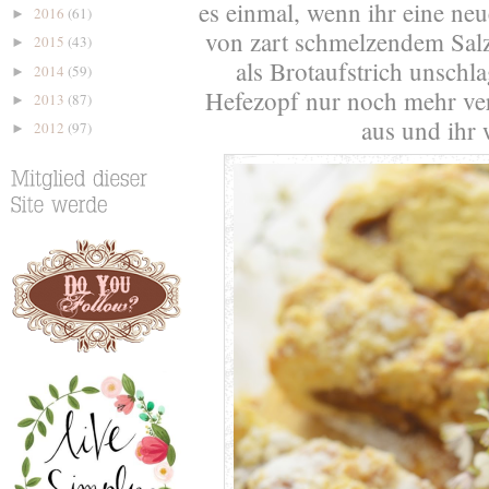
es einmal, wenn ihr eine neu
2016
(61)
►
von zart schmelzendem Sal
2015
(43)
►
als Brotaufstrich unschla
2014
(59)
►
Hefezopf nur noch mehr verf
2013
(87)
►
aus und ihr 
2012
(97)
►