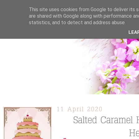
This site uses cookies from Google to deliver its s
are shared with Google along with performance and
statistics, and to detect and address abuse.
ÜBER MICH
KOOPERATION
TORTEN / KUCHEN /
LEA