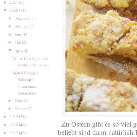
2021
(1)
►
2020
(11)
▼
Dezember
(1)
►
Oktober
(1)
►
Juni
(1)
►
Mai
(2)
►
April
(2)
▼
Mohn Hefezopf – ein
absoluter Klassiker
Salted Caramel
Hefezopf -
butterzartes
Hefegebäck
März
(2)
►
Februar
(2)
►
2019
(24)
►
Zu Ostern gibt es so viel
2018
(46)
►
beliebt sind dann natürlich
2017
(43)
►