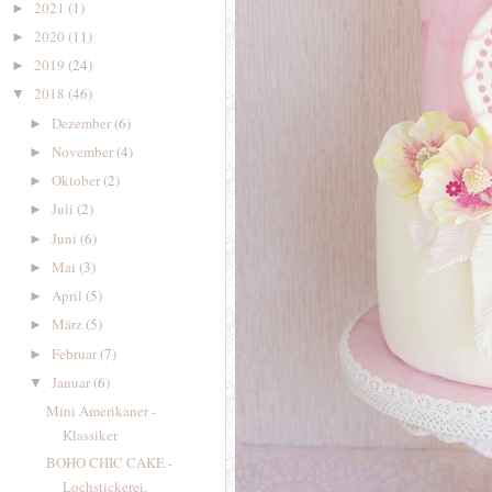
2021
(1)
►
2020
(11)
►
2019
(24)
►
2018
(46)
▼
Dezember
(6)
►
November
(4)
►
Oktober
(2)
►
Juli
(2)
►
Juni
(6)
►
Mai
(3)
►
April
(5)
►
März
(5)
►
Februar
(7)
►
Januar
(6)
▼
Mini Amerikaner -
Klassiker
BOHO CHIC CAKE -
Lochstickerei,