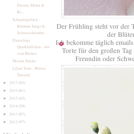
Fresien, Mohn &
Ki...
Schmalzgebäck -
Der Frühling steht vor der
Krumme Jungs &
der Blüt
Schneeschlaufen
Flauschige
Ich bekomme täglich emails 
Quarkbällchen - wie
Torte für den großen Tag 
vom Bäcker
Freundin oder Schwe
Mozart Stücke
Lilien Torte - Blüten
Tutorial
2017
(43)
►
2016
(61)
►
2015
(43)
►
2014
(59)
►
2013
(87)
►
2012
(97)
►