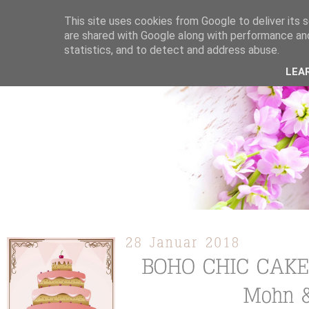
This site uses cookies from Google to deliver its s
are shared with Google along with performance and
statistics, and to detect and address abuse.
ÜBER MICH
KOOPERATION
TORTEN / KUCHEN /
LEA