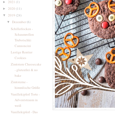
2021
(1)
►
2020
(11)
►
2019
(24)
▼
Dezember
(6)
▼
Schillerlocken -
Schaumrollen
Trubotschki
Cannoncini
Lustige Rentier
Cookies
Zimtstern Cheesecake
- glutenfrei & no
bake
Zimtsterne -
himmlische Grüße
Vanillekipferl Torte -
Adventstraum in
weiß
Vanillekipferl - Das