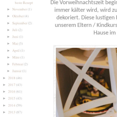
Die Vorweihnachtszeit beg
beste Rezept
November
(1)
►
immer kälter wird, wird z
Oktober
(4)
►
dekoriert. Diese lustigen
September
(2)
►
unserem Eltern / Kindkurs
Juli
(2)
►
Hause im
Juni
(1)
►
Mai
(3)
►
April
(1)
►
März
(1)
►
Februar
(2)
►
Januar
(1)
►
2018
(46)
►
2017
(43)
►
2016
(61)
►
2015
(43)
►
2014
(59)
►
2013
(87)
►