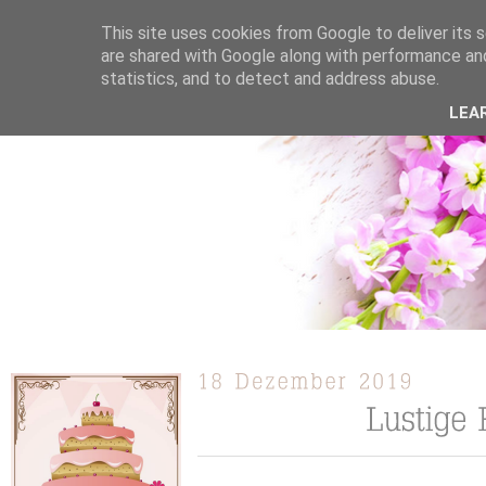
This site uses cookies from Google to deliver its s
are shared with Google along with performance and
statistics, and to detect and address abuse.
ÜBER MICH
KOOPERATION
TORTEN / KUCHEN /
LEA