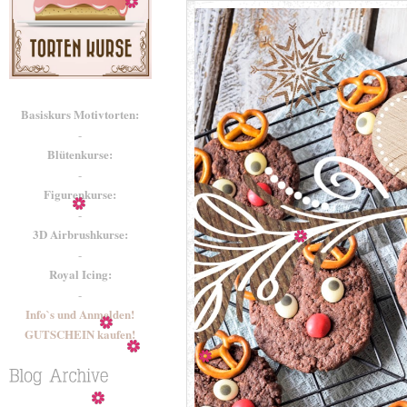
Basiskurs Motivtorten:
-
Blütenkurse:
-
Figurenkurse:
-
3D Airbrushkurse:
-
Royal Icing:
-
Info`s und Anmelden!
GUTSCHEIN kaufen!